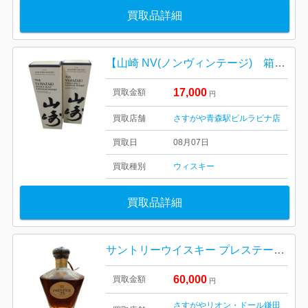
買取品詳細
【山崎 NV(ノンヴィンテージ) 箱有り完備/お酒・ジャパニーズウイスキー・40度・700ml・ホログラム付き】
17,000
買取金額
円
買取店舗
さすがや青森駅ビルラビナ店
買取日
08月07日
買取種別
ウィスキー
買取品詳細
サントリーウイスキー プレステージ 25年
60,000
買取金額
円
さすがやリオン・ドール鎌田