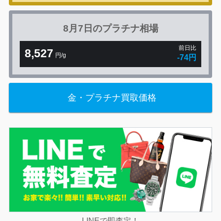
8月7日の
プラチナ相場
前日比
8,527
円/g
-74円
金・プラチナ買取価格
LINEで即査定！