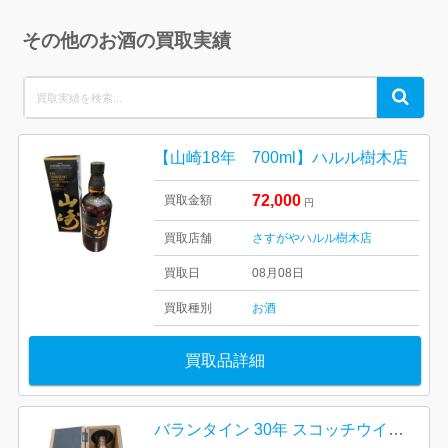
その他のお酒の買取実績
Search
Search
for:
【山崎18年 700ml】ハルル樹木店
72,000
買取金額
円
買取店舗
さすがやハルル樹木店
買取日
08月08日
買取種別
お酒
買取品詳細
バランタイン 30年 スコッチウイスキー