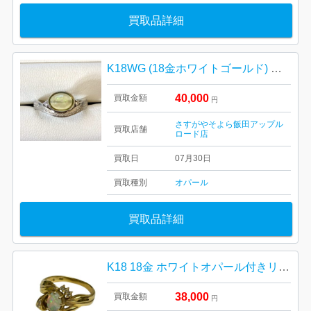
買取品詳細
K18WG (18金ホワイトゴールド) オパール・ダイヤモンドリング
40,000
買取金額
円
さすがやそよら飯田アップル
買取店舗
ロード店
買取日
07月30日
買取種別
オパール
買取品詳細
K18 18金 ホワイトオパール付きリング【イオン函館上磯店】
38,000
買取金額
円