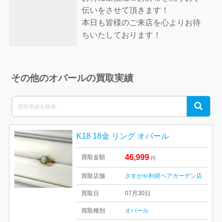
伝いをさせて頂きます！
本日も皆様のご来店を心よりお待
ちいたしております！
その他のオパールの買取実績
Search
Search
for:
K18 18金 リング オパール
46,999
買取金額
円
買取店舗
さすがや利府ペアガーデン店
買取日
07月30日
買取種別
オパール