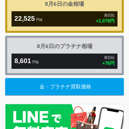
8月6日の
金相場
前日比
22,525
円/g
+1,078円
8月6日の
プラチナ相場
前日比
8,601
円/g
+76円
金・プラチナ買取価格