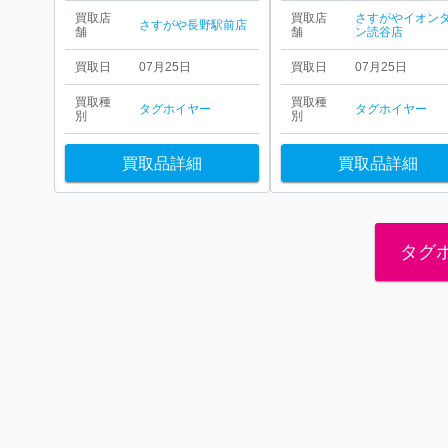
買取店
買取店
さすがやイオン
さすがや長野駅前店
舗
舗
ン読谷店
買取日
07月25日
買取日
07月25日
買取種
買取種
タグホイヤー
タグホイヤー
別
別
買取品詳細
買取品詳細
タグ