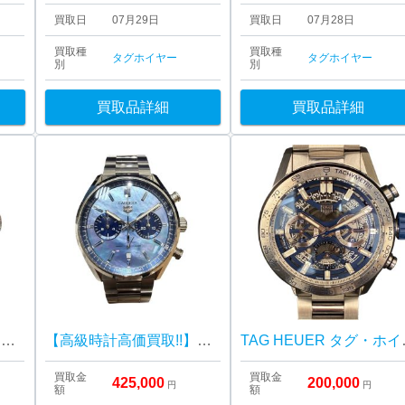
買取日
07月29日
買取日
07月28日
買取種
買取種
タグホイヤー
タグホイヤー
別
別
買取品詳細
買取品詳細
タグ・ホイヤー カレラ グランドデイト GMT キャリバー8
【高級時計高価買取!!】タグホイヤー カレラ クロノグラフ ジャパンリミテッド
TAG HEUER タグ
買取金
買取金
425,000
200,000
円
円
額
額