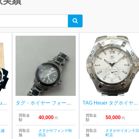
取実績
Search
タグホイヤー TAGHeuer カレラキャリバー02 日本限定2022年モデル
タグ・ホイヤー フォーミュラ1
TAG Heuer タグホイヤー アクアレーサー グランドデイト 時計
買取金
買取金
40,000
50,000
円
円
額
額
上越
買取店
さすがやフォンテ秋
買取店
さすがやイオン十
舗
田店
舗
町店