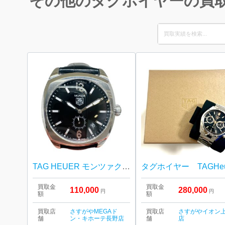
その他のタグホイヤーの買
Search
for:
TAG HEUER モンツァクラシックオートマチック タグホイヤー
買取金
買取金
110,000
280,000
円
円
額
額
買取店
さすがやMEGAド
買取店
さすがやイオン
舗
ン・キホーテ長野店
舗
店