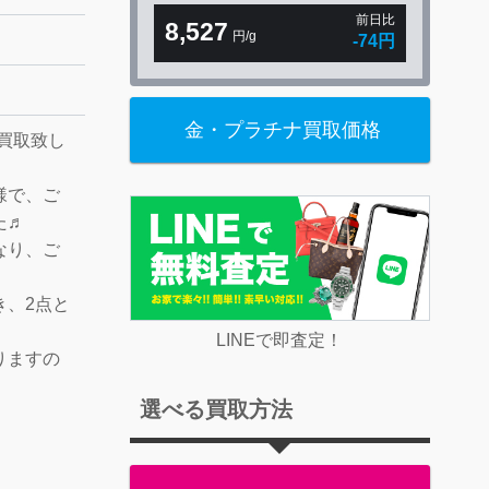
前日比
8,527
円/g
-74円
金・プラチナ買取価格
お買取致し
様で、ご
た♬
なり、ご
き、2点と
LINEで即査定！
りますの
選べる買取方法