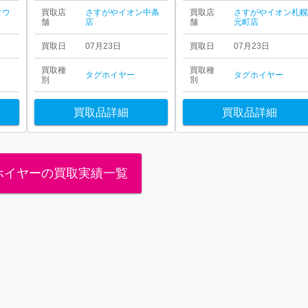
タウ
買取店
さすがやイオン中条
買取店
さすがやイオン札
舗
店
舗
元町店
買取日
07月23日
買取日
07月23日
買取種
買取種
タグホイヤー
タグホイヤー
別
別
買取品詳細
買取品詳細
ホイヤーの買取実績一覧