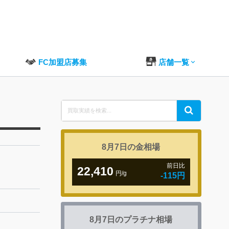
FC加盟店募集
店舗一覧
Search
Search
for:
8月7日の
金相場
前日比
22,410
円/g
-115円
8月7日の
プラチナ相場