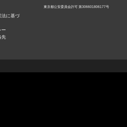
東京都公安委員会許可 第306601806177号
業法に基づ
シー
絡先