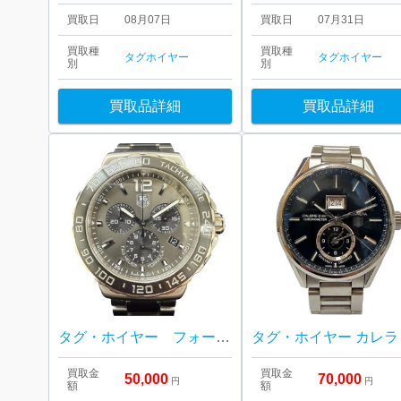
買取日
08月07日
買取日
07月31日
買取種
買取種
タグホイヤー
タグホイヤー
別
別
買取品詳細
買取品詳細
タグ・ホイヤー フォーミュラ1 クロノグラフ
買取金
買取金
50,000
70,000
円
円
額
額