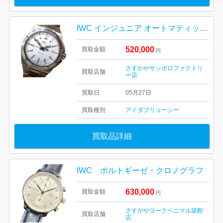
IWC インジュニア オートマティックSS
520,000
買取金額
円
さすがやサッポロファクトリ
買取店舗
ー店
買取日
05月27日
買取種別
アイダブリューシー
買取品詳細
IWC ポルトギーゼ・クロノグラフ
630,000
買取金額
円
さすがやヨークベニマル築館
買取店舗
店