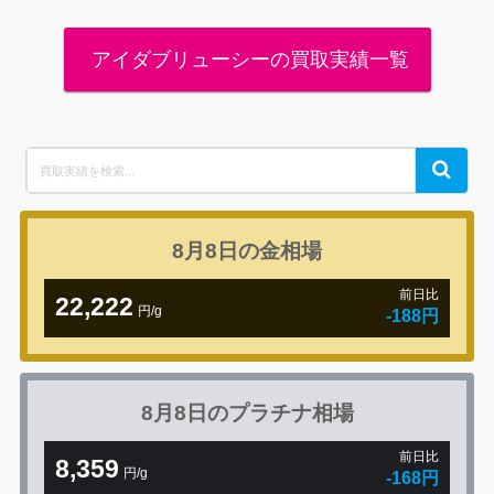
アイダブリューシーの買取実績一覧
Search
Search
for:
8月8日の
金相場
前日比
22,222
円/g
-188円
8月8日の
プラチナ相場
前日比
8,359
円/g
-168円