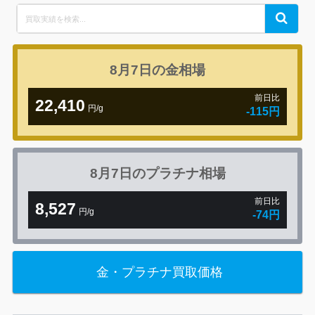
Search
Search
for:
8月7日の
金相場
前日比
22,410
円/g
-115円
8月7日の
プラチナ相場
前日比
8,527
円/g
-74円
金・プラチナ買取価格