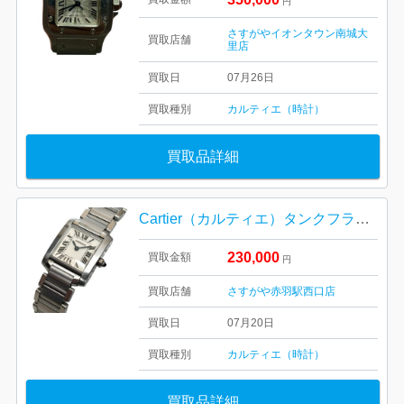
円
さすがやイオンタウン南城大
買取店舗
里店
買取日
07月26日
買取種別
カルティエ（時計）
買取品詳細
Cartier（カルティエ）タンクフランセーズSM
230,000
買取金額
円
買取店舗
さすがや赤羽駅西口店
買取日
07月20日
買取種別
カルティエ（時計）
買取品詳細