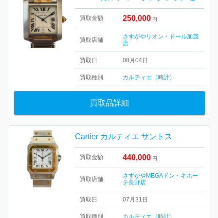
250,000
買取金額
円
さすがやリオン・ドール加茂
買取店舗
店
買取日
08月04日
買取種別
カルティエ（時計）
買取品詳細
Cartier カルティエ サントス
440,000
買取金額
円
さすがやMEGAドン・キホー
買取店舗
テ長野店
買取日
07月31日
買取種別
カルティエ（時計）