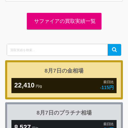
サファイアの買取実績一覧
Search
Search
for:
8月7日の
金相場
前日比
22,410
円/g
-115円
8月7日の
プラチナ相場
前日比
8,527