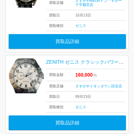
さすがやMEGAドン・キホー
買取店舗
テ宇都宮店
買取日
10月13日
買取種別
ゼニス
買取品詳細
ZENITH ゼニス クラシックパワーリザーブエリート 時計
160,000
買取金額
円
買取店舗
さすがやイオンタウン読谷店
買取日
09月23日
買取種別
ゼニス
買取品詳細