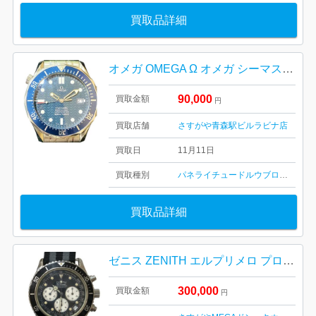
買取品詳細
オメガ OMEGA Ω オメガ シーマスター プロフェッショナル 300M
90,000
買取金額
円
買取店舗
さすがや青森駅ビルラビナ店
買取日
11月11日
買取種別
パネライ
チュードル
ウブロ
ロンジン
買取品詳細
ゼニス ZENITH エルプリメロ プロ デルッカ 02.1310.400 時計
300,000
買取金額
円