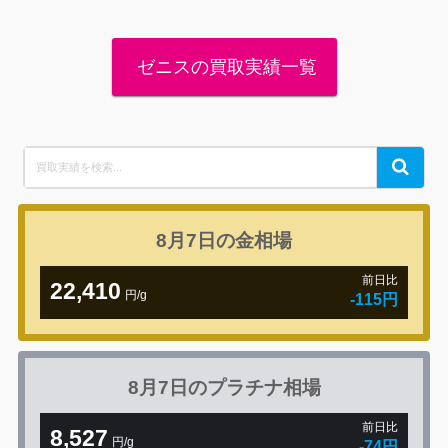
ゼニスの買取実績一覧
Search
Search
for:
8月7日の
金相場
前日比
22,410
円/g
-115円
8月7日の
プラチナ相場
前日比
8,527
円/g
-74円