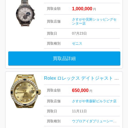
1,000,000
買取金額
円
さすがや見附ショッピングセ
買取店舗
ンター店
買取日
07月23日
買取種別
ゼニス
買取品詳細
Rolex ロレックス デイトジャスト オイスターパペチュアル レディース ダイヤインデックス K18 ゴールド 18金 金無垢 レディース
650,000
買取金額
円
買取店舗
さすがや青森駅ビルラビナ店
買取日
11月11日
買取種別
ウブロ
アイダブリューシー
喜平ネッ