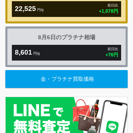
前日比
22,525
円/g
+1,078円
8月6日の
プラチナ相場
前日比
8,601
円/g
+76円
金・プラチナ買取価格