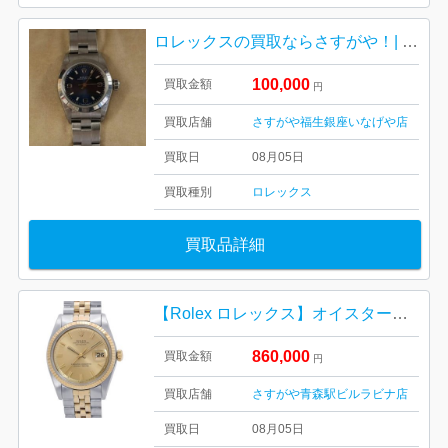
ロレックスの買取ならさすがや！| 福生市加美平| ROLEXオイスターパーペチュアル
100,000
買取金額
円
買取店舗
さすがや福生銀座いなげや店
買取日
08月05日
買取種別
ロレックス
買取品詳細
【Rolex ロレックス】オイスターパペチュアル・デイトジャスト・16233・ゴールドコンビ・シャンパン文字盤・メンズ・レディース
860,000
買取金額
円
買取店舗
さすがや青森駅ビルラビナ店
買取日
08月05日