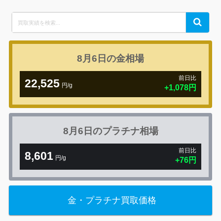
Search
Search
for:
8月6日の
金相場
前日比
22,525
円/g
+1,078円
8月6日の
プラチナ相場
前日比
8,601
円/g
+76円
金・プラチナ買取価格