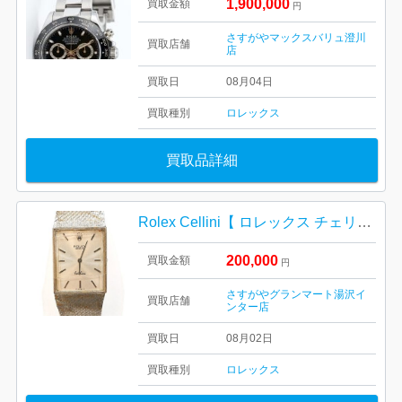
1,900,000
買取金額
円
さすがやマックスバリュ澄川
買取店舗
店
買取日
08月04日
買取種別
ロレックス
買取品詳細
Rolex Cellini【 ロレックス チェリーニ 】
200,000
買取金額
円
さすがやグランマート湯沢イ
買取店舗
ンター店
買取日
08月02日
買取種別
ロレックス