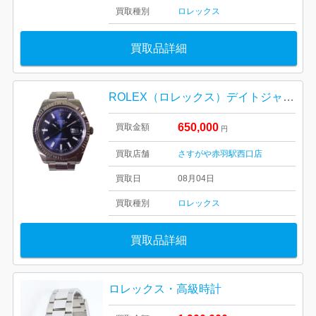
買取種別
ロレックス
買取品詳細
ROLEX（ロレックス）デイトジャストⅡ 116334 ネイビー文字盤
650,000
買取金額
円
買取店舗
さすがや赤羽駅西口店
買取日
08月04日
買取種別
ロレックス
買取品詳細
ロレックス・高級時計