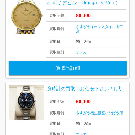
オメガ デビル（Omega De Ville）
80,000
買取金額
円
さすがやイオンスタイル山王
買取店舗
店
買取日
08月04日
買取種別
オメガ
買取品詳細
腕時計の買取もお任せ下さい！| 武蔵村山市本町| オメガメンズ腕時計
60,000
買取金額
円
買取店舗
さすがや福生銀座いなげや店
買取日
08月03日
買取種別
オメガ