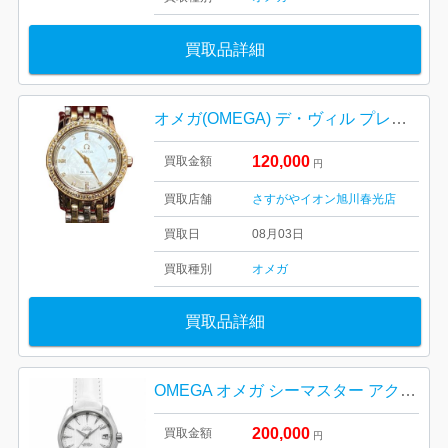
買取品詳細
オメガ(OMEGA) デ・ヴィル プレステージ ベゼルダイヤ ホワイトシェル クォーツ レディース 腕時計 4375.75
120,000
買取金額
円
買取店舗
さすがやイオン旭川春光店
買取日
08月03日
買取種別
オメガ
買取品詳細
OMEGA オメガ シーマスター アクアテラ 231.13．3921．55.001 札幌市 東区 元町
200,000
買取金額
円