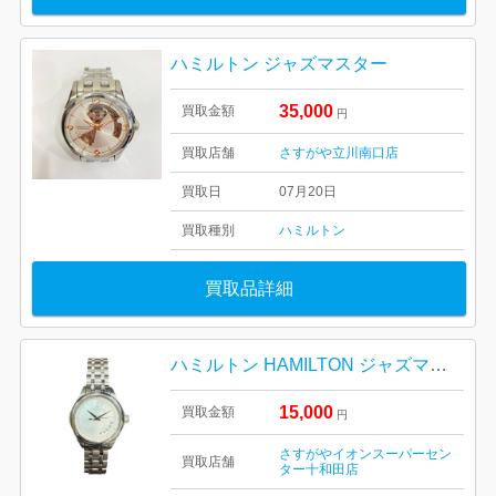
ハミルトン ジャズマスター
35,000
買取金額
円
買取店舗
さすがや立川南口店
買取日
07月20日
買取種別
ハミルトン
買取品詳細
ハミルトン HAMILTON ジャズマスターH32111190
15,000
買取金額
円
さすがやイオンスーパーセン
買取店舗
ター十和田店