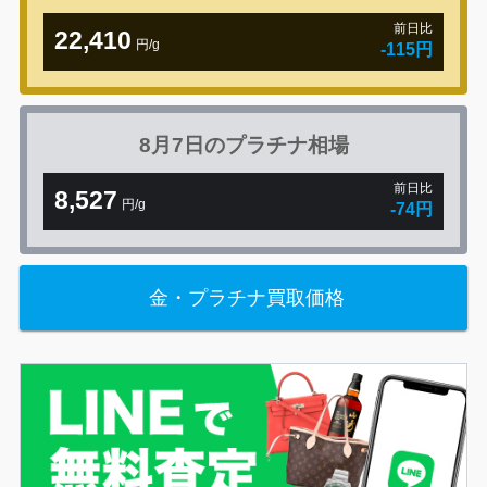
前日比
22,410
円/g
-115円
8月7日の
プラチナ相場
前日比
8,527
円/g
-74円
金・プラチナ買取価格