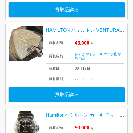
買取品詳細
HAMILTON ハミルトン VENTURA ベンチュラ 腕時計 山形市
43,000
買取金額
円
さすがやドン・キホーテ山形
買取店舗
嶋南店
買取日
06月18日
買取種別
ハミルトン
買取品詳細
Hamiltonハミルトン カーキ フィールド キング デイデイト 自動巻き 腕時計
50,000
買取金額
円