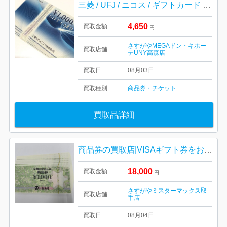
三菱 / UFJ / ニコス / ギフトカード / 1000円
4,650
買取金額
円
さすがやMEGAドン・キホー
買取店舗
テUNY高森店
買取日
08月03日
買取種別
商品券・チケット
買取品詳細
商品券の買取店|VISAギフト券をお買取り致しました|取手市井野
18,000
買取金額
円
さすがやミスターマックス取
買取店舗
手店
買取日
08月04日