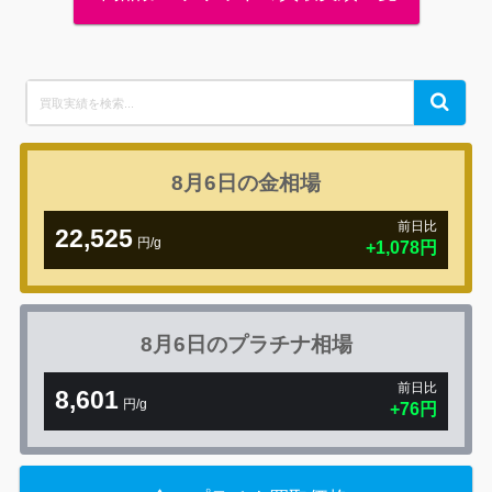
Search
Search
for:
8月6日の
金相場
前日比
22,525
円/g
+1,078円
8月6日の
プラチナ相場
前日比
8,601
円/g
+76円