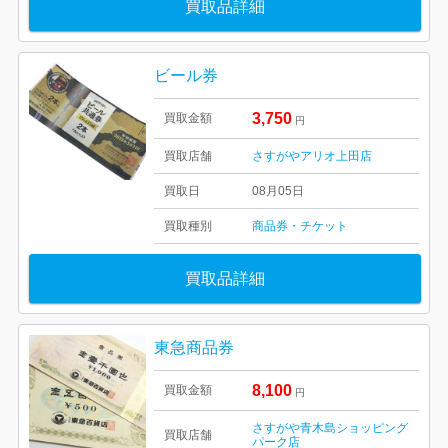
買取品詳細
ビール券
3,750
買取金額
円
買取店舗
さすがやアリオ上田店
買取日
08月05日
買取種別
商品券・チケット
買取品詳細
東急商品券
8,100
買取金額
円
さすがや青木島ショッピング
買取店舗
パーク店