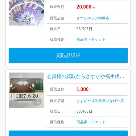
20,000
買取金額
円
買取店舗
さすがやフジ柳井店
買取日
08月06日
買取種別
商品券・チケット
買取品詳細
会員権の買取ならさすがや福生銀座いなげや店！| 福生市南田園| 東京国立博物館 友の会会員証 トーハク パスポート
1,000
買取金額
円
買取店舗
さすがや福生銀座いなげや店
買取日
08月06日
買取種別
商品券・チケット