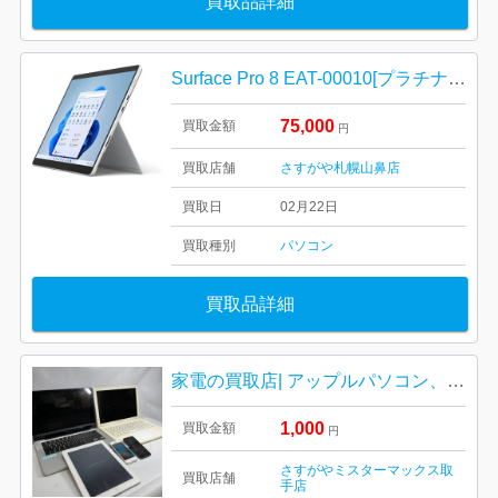
買取品詳細
Surface Pro 8 EAT-00010[プラチナ] Core i5-1135G7 2.4GHz 4コア/8GB/SSD128GB/2880×1920/Win11/Office2021
75,000
買取金額
円
買取店舗
さすがや札幌山鼻店
買取日
02月22日
買取種別
パソコン
買取品詳細
家電の買取店| アップルパソコン、iPhone、iPadおまとめの買取| つくばみらい市富士見ヶ丘
1,000
買取金額
円
さすがやミスターマックス取
買取店舗
手店