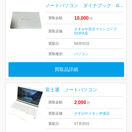
ノートパソコン ダイナブック dynabook
10,000
買取金額
円
さすがや宮古マリンコープ
買取店舗
DORA店
買取日
08月02日
買取種別
パソコン
買取品詳細
富士通 ノートパソコン
2,000
買取金額
円
買取店舗
さすがやイオン伊達店
買取日
07月20日