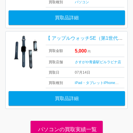
買取種別
パソコン
買取品詳細
【 アップルウォッチSE（第1世代）/ 箱＆付属品なし 】
5,000
買取金額
円
買取店舗
さすがや青森駅ビルラビナ店
買取日
07月14日
買取種別
iPad・タブレット
iPhone・スマホ
A
買取品詳細
パソコンの買取実績一覧