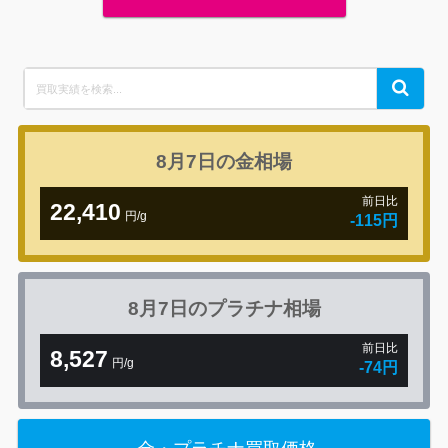
Search
Search
for:
8月7日の
金相場
前日比
22,410
円/g
-115円
8月7日の
プラチナ相場
前日比
8,527
円/g
-74円