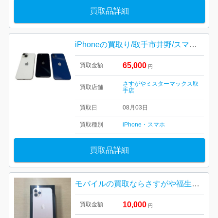
買取品詳細
iPhoneの買取り/取手市井野/スマホ買取り強化中
65,000
買取金額
円
さすがやミスターマックス取
買取店舗
手店
買取日
08月03日
買取種別
iPhone・スマホ
買取品詳細
モバイルの買取ならさすがや福生銀座いなげや店！| 羽村市双葉町| iPhone 11 pro
10,000
買取金額
円