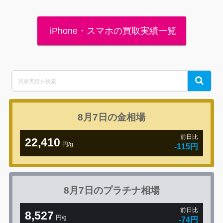
iPhone・スマホの買取実績一覧
Search
Search
for:
8月7日の
金相場
前日比
22,410
円/g
-115円
8月7日の
プラチナ相場
前日比
8,527
円/g
-74円