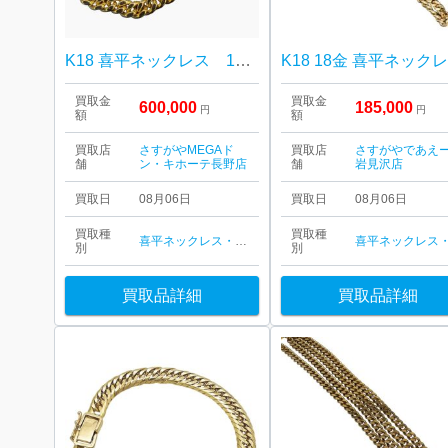
K18 喜平ネックレス 18金
K18 18金 喜平ネック
買取金
買取金
600,000
185,000
円
円
額
額
買取店
さすがやMEGAド
買取店
さすがやであえ
舗
ン・キホーテ長野店
舗
岩見沢店
買取日
08月06日
買取日
08月06日
買取種
買取種
喜平ネックレス・ブレスレット
別
別
買取品詳細
買取品詳細