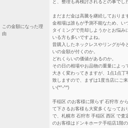
と、整理も再検討されるとの事でし
まだまだ金は高騰を継続しておりま
金相場は誰もが予測不能なため、い
この金額になった理
タイミングで売却しようかとお悩み
由
いる方も多いですよね。
昔購入したネックレスやリングが今
いの金額が付くのか。
どれくらいの価値があるのか。
その日の相場やお品物の重量によっ
大きく変わってきますが、1点1点丁
致しますので、まずは1度当店にご
い(*^-^*)
手稲区 のお客様に限らず 石狩市 か
て下さるお客様も大変多くなってお
で、札幌市 石狩市 手稲区 西区 で査
のお客様はドンキホーテ手稲店1階