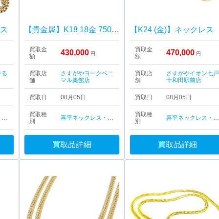
レス
【貴金属】K18 18金 750 ネックレス ジュエリー アクセサリー
【K24 (金)】ネックレス
買取金
買取金
430,000
470,000
円
円
額
額
ーる
買取店
さすがやヨークベニ
買取店
さすがやイオン七
舗
マル築館店
舗
十和田駅前店
買取日
08月05日
買取日
08月05日
買取種
買取種
喜平ネックレス・ブレスレット
喜平ネックレス・ブレスレット
喜平ネックレス・ブレスレッ
別
別
買取品詳細
買取品詳細