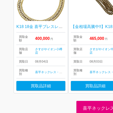
K18 18金 喜平ブレスレット
【金
買取金
買取金
400,000
465,000
円
円
額
額
買取店
さすがやイオン小樽
買取店
さすがやイオン
舗
店
舗
店
買取日
08月04日
買取日
08月03日
買取種
買取種
喜平ネックレス・ブレスレット
別
別
買取品詳細
買取品詳細
喜平ネックレ