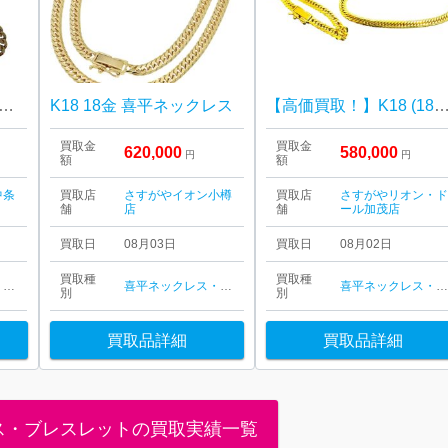
相場高騰中!!】K18 18金 喜平ネックレス
K18 18金 喜平ネックレス
【高価買取！】K18 (18金) ネックレス 喜平 ア
買取金
買取金
620,000
580,000
円
円
額
額
中条
買取店
さすがやイオン小樽
買取店
さすがやリオン・
舗
店
舗
ール加茂店
買取日
08月03日
買取日
08月02日
買取種
買取種
喜平ネックレス・ブレスレット
喜平ネックレス・ブレスレット
喜平ネックレス・ブレスレッ
別
別
買取品詳細
買取品詳細
ス・ブレスレットの買取実績一覧