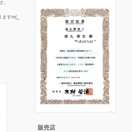
せ。
ますm(_
販売店