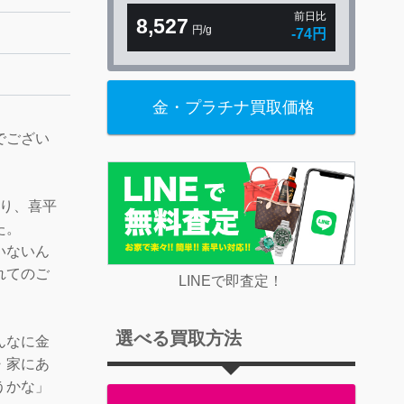
前日比
8,527
円/g
-74円
金・プラチナ買取価格
でござい
より、喜平
た。
いないん
れてのご
LINEで即査定！
選べる買取方法
んなに金
・家にあ
うかな」