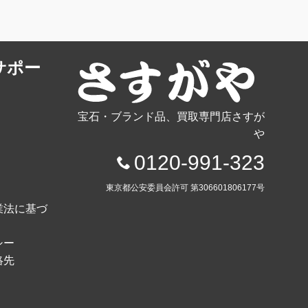
サポー
宝石・ブランド品、買取専門店さすが
や
0120-991-323
東京都公安委員会許可 第306601806177号
業法に基づ
シー
絡先