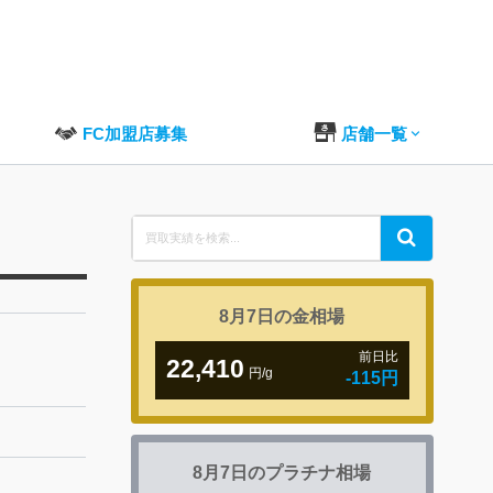
FC加盟店募集
店舗一覧
Search
Search
for:
8月7日の
金相場
前日比
22,410
円/g
-115円
8月7日の
プラチナ相場