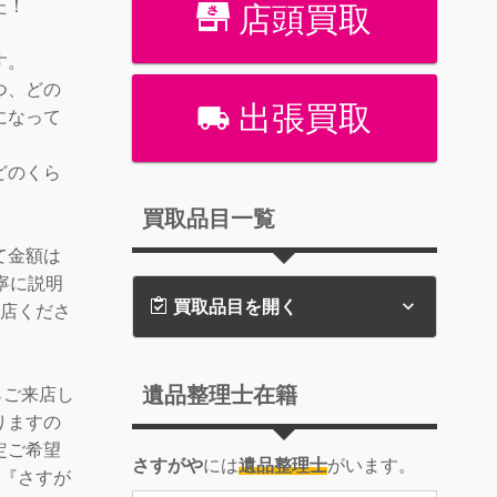
た！
店頭買取
す。
つ、どの
出張買取
になって
どのくら
買取品目一覧
て金額は
寧に説明
買取品目を開く
来店くださ
遺品整理士在籍
らご来店し
りますの
定ご希望
さすがや
には
遺品整理士
がいます。
の『さすが