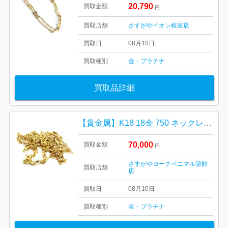
20,790
買取金額
円
買取店舗
さすがやイオン根室店
買取日
08月10日
買取種別
金・プラチナ
買取品詳細
【貴金属】K18 18金 750 ネックレス アクセサリー ジュエリー
70,000
買取金額
円
さすがやヨークベニマル築館
買取店舗
店
買取日
08月10日
買取種別
金・プラチナ