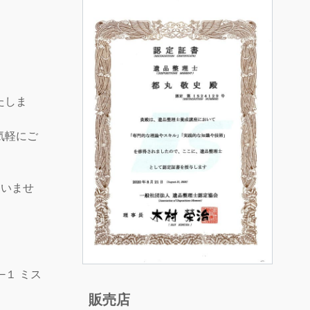
たしま
気軽にご
さいませ
！
−１ ミス
販売店