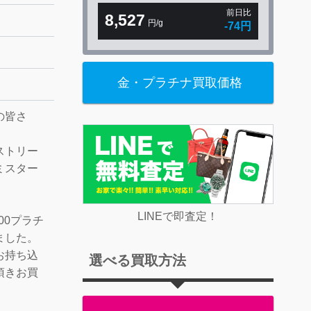
前日比
8,527
円/g
-74円
金・プラチナ買取価格
の皆さ
ストリー
ミスター
LINEで即査定！
00プラチ
ました。
お持ち込
選べる買取方法
頂きお買