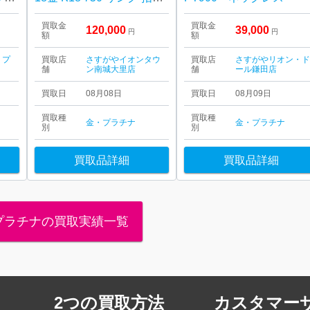
買取金
買取金
120,000
39,000
円
円
額
額
・プ
買取店
さすがやイオンタウ
買取店
さすがやリオン・
舗
ン南城大里店
舗
ール鎌田店
買取日
08月08日
買取日
08月09日
買取種
買取種
金・プラチナ
金・プラチナ
別
別
買取品詳細
買取品詳細
プラチナの買取実績一覧
2つの買取方法
カスタマー