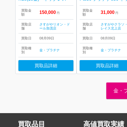
買取金
買取金
150,000
31,000
円
円
額
額
買取店
さすがやリオン・ド
買取店
さすがやクラソ
舗
ール加茂店
舗
レイス北上店
買取日
08月09日
買取日
08月09日
買取種
買取種
金・プラチナ
金・プラチナ
別
別
買取品詳細
買取品詳細
金・
買取品目
高値買取実績