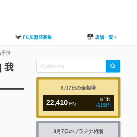
FC加盟店募集
店舗一覧
孫子市
Search
 我
Search
for:
8月7日の
金相場
前日比
22,410
円/g
-115円
8月7日の
プラチナ相場