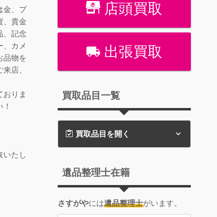
店頭買取
は金、プ
貨、貴金
品、記念
ー、カメ
出張買取
お品物を
ご来店、
買取品目一覧
ておりま
い！
買取品目を開く
取いたし
遺品整理士在籍
さすがや
には
遺品整理士
がいます。