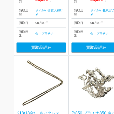
円
円
額
額
買取店
さすがや西友大和町
買取店
さすがや札幌宮
舗
店
舗
店
買取日
08月09日
買取日
08月09日
買取種
買取種
金・プラチナ
金・プラチナ
別
別
買取品詳細
買取品詳細
K18(18金) ネックレス