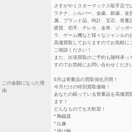
さすがやミスターマックス取手店で
ラチナ、シルバー、金歯、銀歯、金
属、ブランド品、時計、宝石、骨董
硬貨、切手、テレカ、金券、ジッポ
ラ、ゲーム機など様々なジャンルの
高価買取しておりますのでお気軽に
ご相談ください！
また、出張買取のご予約も随時承っ
すのでお気軽にお問い合わせくださ
6月は骨董品の買取強化月間！
この金額になった理
今月だけの特別買取価格！
由
あなたの眠っている骨董品を高価買
ます！
どんなものでも大歓迎！
* 陶磁器
* 仏像
* 掛け軸