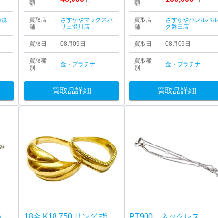
円
円
額
額
の森
買取店
さすがやマックスバ
買取店
さすがやハレルパ
舗
リュ澄川店
舗
ク磐田店
買取日
08月09日
買取日
08月09日
買取種
買取種
金・プラチナ
金・プラチナ
別
別
買取品詳細
買取品詳細
Pt850 プラチナ850 ネックレス アクセサリー
18金 K18 750 リング 指輪 アクセサリー
PT900 ネックレス