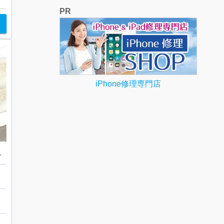
PR
iPhone修理専門店
 リング 貴金属
関