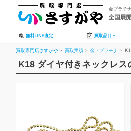
金プラチ
全国展
無料LINE査定
買取品目
買取専門店さすがや
買取実績
金・プラチナ
K
K18 ダイヤ付きネックレ