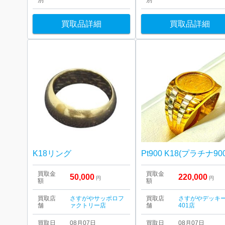
別
別
買取品詳細
買取品詳細
K18リング
買取金
買取金
50,000
220,000
円
円
額
額
買取店
さすがやサッポロフ
買取店
さすがやデッキ
舗
ァクトリー店
舗
401店
買取日
08月07日
買取日
08月07日