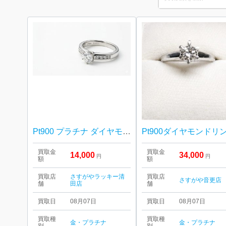
for:
Pt900 プラチナ ダイヤモンドリング
買取金
買取金
14,000
34,000
円
円
額
額
買取店
さすがやラッキー清
買取店
さすがや音更店
舗
田店
舗
買取日
08月07日
買取日
08月07日
買取種
買取種
金・プラチナ
金・プラチナ