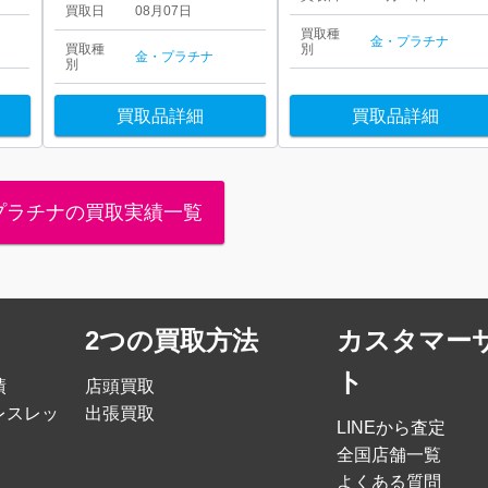
買取日
08月07日
買取種
金・プラチナ
買取種
別
金・プラチナ
別
買取品詳細
買取品詳細
プラチナの買取実績一覧
2つの買取方法
カスタマー
ト
績
店頭買取
レスレッ
出張買取
LINEから査定
全国店舗一覧
よくある質問