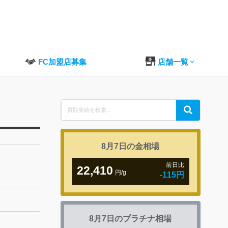
FC加盟店募集
店舗一覧
Search
Search
for:
8月7日の
金相場
前日比
22,410
円/g
-115円
8月7日の
プラチナ相場