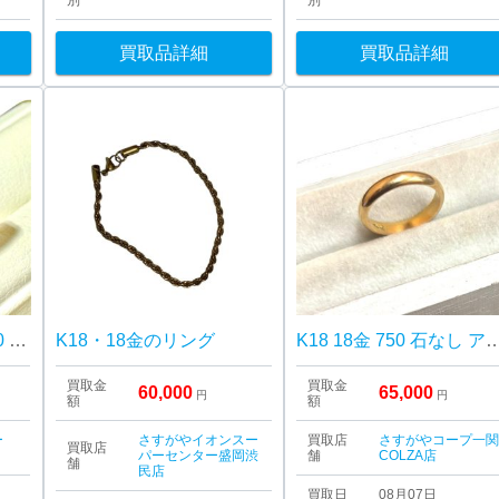
別
別
買取品詳細
買取品詳細
Pt900 K18(プラチナ900 18金)コインリング
K18・18金のリング
K18 18金 750 石なし アクセサリー
買取金
買取金
60,000
65,000
円
円
額
額
ー
さすがやイオンスー
買取店
さすがやコープ一
買取店
パーセンター盛岡渋
舗
COLZA店
舗
民店
買取日
08月07日