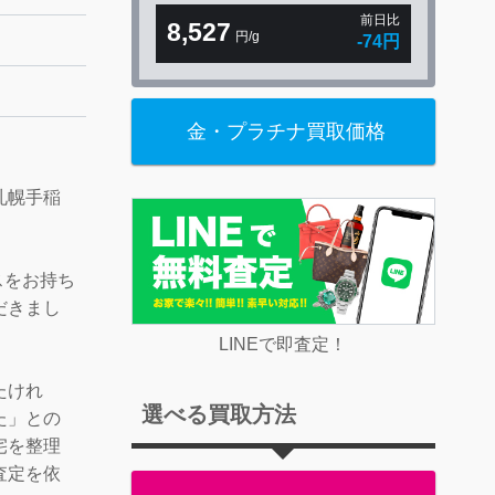
前日比
8,527
円/g
-74円
金・プラチナ買取価格
！
札幌手稲
スをお持ち
だきまし
LINEで即査定！
たけれ
選べる買取方法
た」との
宅を整理
査定を依