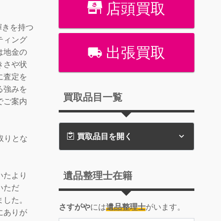
店頭買取
輝きを持つ
ティング
出張買取
は地金の
きさや状
に査定を
る強みを
買取品目一覧
でご案内
買取品目を開く
買取りとな
遺品整理士在籍
いたより
いただ
ました。
さすがや
には
遺品整理士
がいます。
にありが