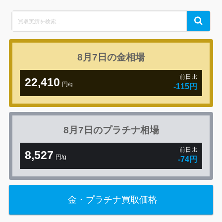
Search
Search
for:
8月7日の
金相場
前日比
22,410
円/g
-115円
8月7日の
プラチナ相場
前日比
8,527
円/g
-74円
金・プラチナ買取価格