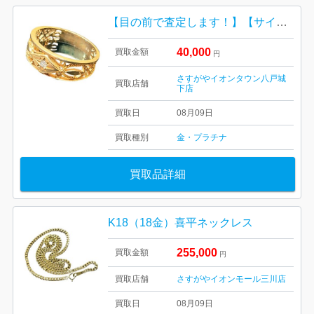
【目の前で査定します！】【サイズアウト】K18(18金)リング
40,000
買取金額
円
さすがやイオンタウン八戸城
買取店舗
下店
買取日
08月09日
買取種別
金・プラチナ
買取品詳細
K18（18金）喜平ネックレス
255,000
買取金額
円
買取店舗
さすがやイオンモール三川店
買取日
08月09日