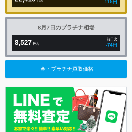
円/g
-115円
8月7日の
プラチナ相場
前日比
8,527
円/g
-74円
金・プラチナ買取価格