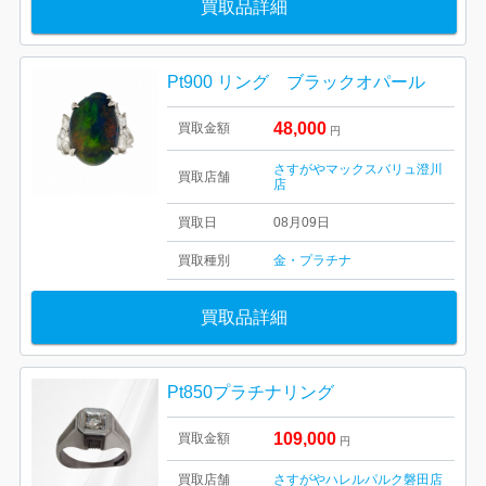
買取品詳細
Pt900 リング ブラックオパール
48,000
買取金額
円
さすがやマックスバリュ澄川
買取店舗
店
買取日
08月09日
買取種別
金・プラチナ
買取品詳細
Pt850プラチナリング
109,000
買取金額
円
買取店舗
さすがやハレルパルク磐田店