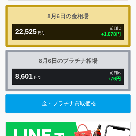
8月6日の
金相場
前日比
22,525
円/g
+1,078円
8月6日の
プラチナ相場
前日比
8,601
円/g
+76円
金・プラチナ買取価格