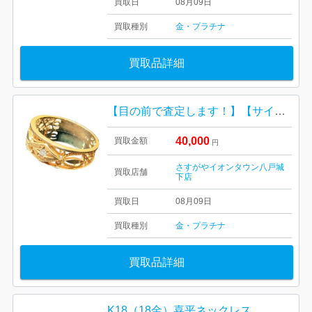
買取日
08月09日
買取種別
金・プラチナ
買取品詳細
【目の前で査定します！】【サイズアウト】K18(18金)リング
40,000
買取金額
円
さすがやイオンタウン八戸城
買取店舗
下店
買取日
08月09日
買取種別
金・プラチナ
買取品詳細
K18（18金）喜平ネックレス