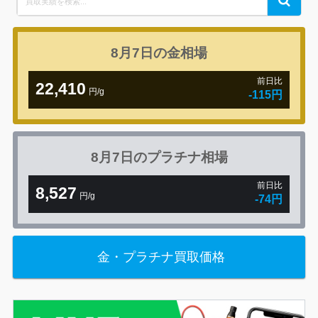
for:
8月7日の
金相場
前日比
22,410
円/g
-115円
8月7日の
プラチナ相場
前日比
8,527
円/g
-74円
金・プラチナ買取価格