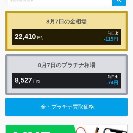
for:
8月7日の
金相場
前日比
22,410
円/g
-115円
8月7日の
プラチナ相場
前日比
8,527
円/g
-74円
金・プラチナ買取価格