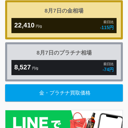
8月7日の
金相場
前日比
22,410
円/g
-115円
8月7日の
プラチナ相場
前日比
8,527
円/g
-74円
金・プラチナ買取価格