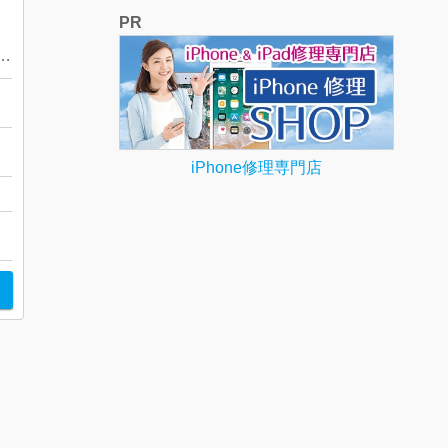
PR
刻印不明 / リング / チェーン
田
iPhone修理専門店