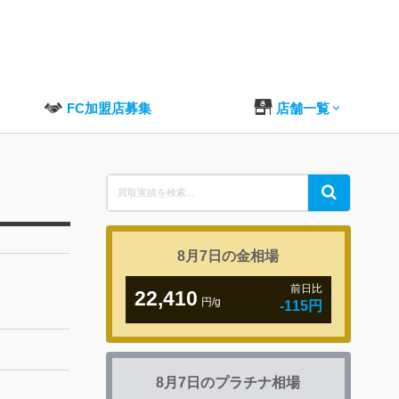
FC加盟店募集
店舗一覧
Search
Search
for:
8月7日の
金相場
前日比
22,410
円/g
-115円
8月7日の
プラチナ相場