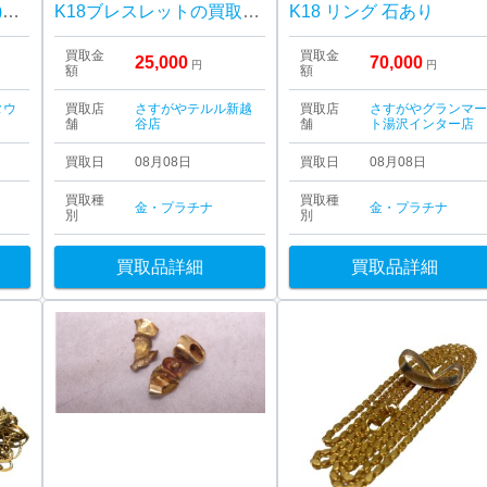
【遺品整理】K18(18金)リング
K18ブレスレットの買取実績
K18 リング 石あり
買取金
買取金
25,000
70,000
円
円
額
額
タウ
買取店
さすがやテルル新越
買取店
さすがやグランマ
舗
谷店
舗
ト湯沢インター店
買取日
08月08日
買取日
08月08日
買取種
買取種
金・プラチナ
金・プラチナ
別
別
買取品詳細
買取品詳細