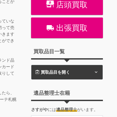
ることが
店頭買取
っていな
出張買取
切って売
いきます
とができ
買取品目一覧
ランド品
ンカード
買取品目を開く
取りして
遺品整理士在籍
したら、
ホーテ札幌
さすがや
には
遺品整理士
がいます。