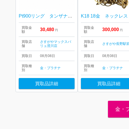
Pt900リング タンザナイト
K18 18金 ネックレス
買取金
買取金
30,480
300,000
円
円
額
額
買取店
さすがやマックスバ
買取店
さすがや長野駅
舗
リュ澄川店
舗
買取日
08月08日
買取日
08月08日
買取種
買取種
金・プラチナ
金・プラチナ
別
別
買取品詳細
買取品詳細
金・