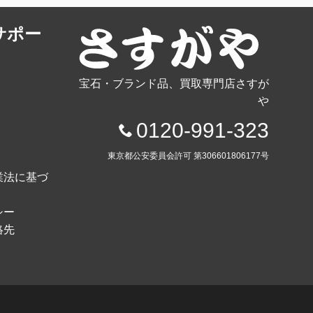
サポー
宝石・ブランド品、買取専門店さすが
や
0120-991-323
東京都公安委員会許可 第306601806177号
業法に基づ
シー
絡先