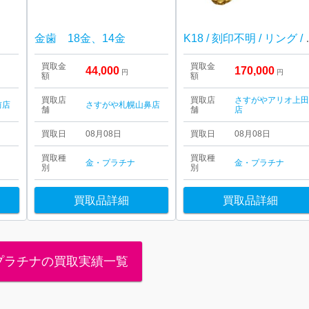
金歯 18金、14金
K18 / 
買取金
買取金
44,000
170,000
円
円
額
額
買取店
買取店
さすがやアリオ上
前店
さすがや札幌山鼻店
舗
舗
店
買取日
08月08日
買取日
08月08日
買取種
買取種
金・プラチナ
金・プラチナ
別
別
買取品詳細
買取品詳細
プラチナの買取実績一覧