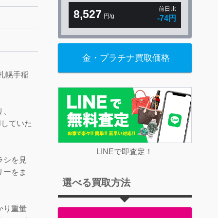
前日比
8,527
円/g
-74円
金・プラチナ買取価格
札幌手稲
り、
売却していた
LINEで即査定！
ラシを見
リーをま
選べる買取方法
かり重量