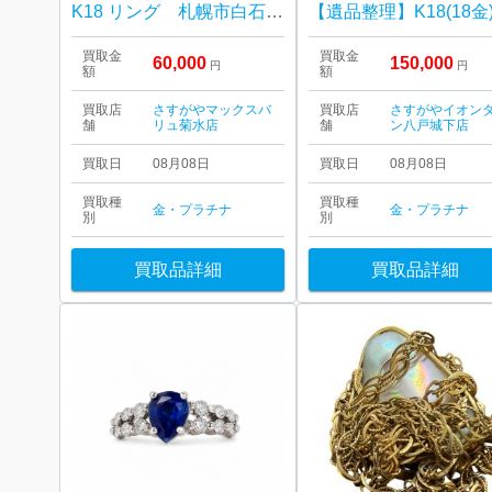
K18 リング 札幌市白石区菊水
買取金
買取金
60,000
150,000
円
円
額
額
買取店
さすがやマックスバ
買取店
さすがやイオン
舗
リュ菊水店
舗
ン八戸城下店
買取日
08月08日
買取日
08月08日
買取種
買取種
金・プラチナ
金・プラチナ
別
別
買取品詳細
買取品詳細