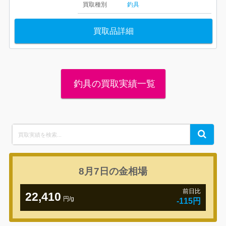
買取種別
釣具
買取品詳細
釣具の買取実績一覧
Search
Search
for:
8月7日の
金相場
前日比
22,410
円/g
-115円