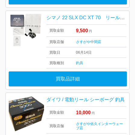
シマノ 22 SLX DC XT 70 リール 釣り具
9,500
買取金額
円
買取店舗
さすがや中間店
買取日
06月14日
買取種別
釣具
買取品詳細
ダイワ / 電動リール シーボーグ 釣具
10,000
買取金額
円
さすがや佐久インターウェー
買取店舗
ブ店