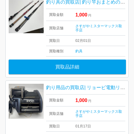
釣り具の買取店| 釣り竿おまとめの買取| 龍ケ崎市愛戸町
1,000
買取金額
円
さすがやミスターマックス取
買取店舗
手店
買取日
02月01日
買取種別
釣具
買取品詳細
釣り用品の買取店| リョービ電動リールの買取| 我孫子市久寺家
1,000
買取金額
円
さすがやミスターマックス取
買取店舗
手店
買取日
01月17日