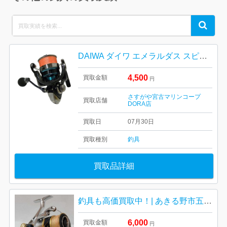
Search
Search
for:
DAIWA ダイワ エメラルダス スピニングリール
4,500
買取金額
円
さすがや宮古マリンコープ
買取店舗
DORA店
買取日
07月30日
買取種別
釣具
買取品詳細
釣具も高価買取中！| あきる野市五日市| シマノのスピニングリール
6,000
買取金額
円