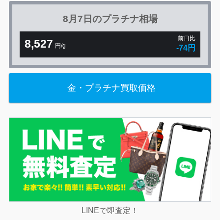
8月7日の
プラチナ相場
前日比
8,527
円/g
-74円
金・プラチナ買取価格
LINEで即査定！