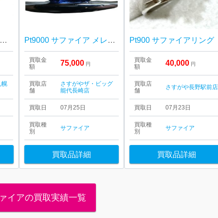
18 18金 750 サファイア・メレダイヤモンド リング 札幌市 東区 元町
Pt9000 サファイア メレダイヤ付きリング 買取り
Pt900 サファイアリング
買取金
買取金
75,000
40,000
円
円
額
額
札幌
買取店
さすがやザ・ビッグ
買取店
さすがや長野駅前
舗
能代長崎店
舗
買取日
07月25日
買取日
07月23日
買取種
買取種
サファイア
サファイア
別
別
買取品詳細
買取品詳細
ァイアの買取実績一覧