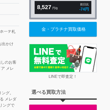
前日比
8,527
円/g
-74円
金・プラチナ買取価格
キホーテ札
お出かけ
越しのお客
イア メレ
LINEで即査定！
選べる買取方法
リング。
る メレダ
リングで