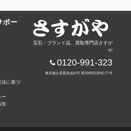
サポー
宝石・ブランド品、買取専門店さすが
や
0120-991-323
東京都公安委員会許可 第306601806177号
業法に基づ
シー
絡先