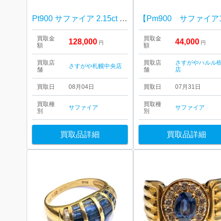
Pt900 サファイア 2.15ct ダイヤ 0.85ct リング
買取金
買取金
128,000
44,000
円
円
額
額
買取店
買取店
さすがやハルル
さすがや札幌中央店
舗
舗
店
買取日
08月04日
買取日
07月31日
買取種
買取種
サファイア
サファイア
別
別
買取品詳細
買取品詳細