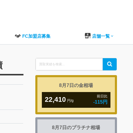
FC加盟店募集
店舗一覧
Search
績
Search
for:
8月7日の
金相場
前日比
22,410
円/g
-115円
8月7日の
プラチナ相場