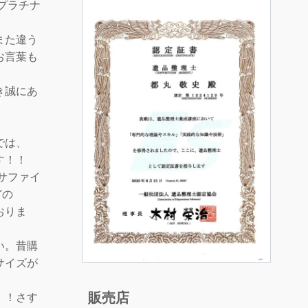
プラチナ
。
また違う
お言葉も
き誠にあ
では、
す！！
サファイ
どの
おりま
い。昔購
サイズが
販売店
！！さす