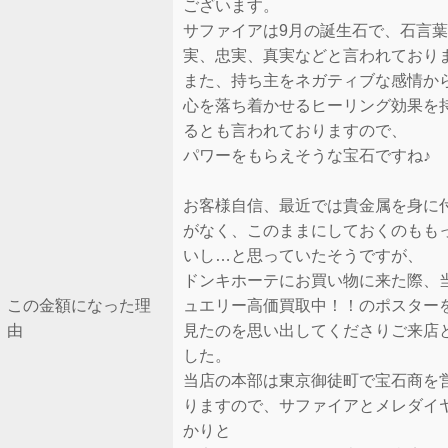
ございます。
サファイアは9月の誕生石で、石言
実、忠実、真実などと言われており
また、持ち主をネガティブな感情か
心を落ち着かせるヒーリング効果を
るとも言われておりますので、
パワーをもらえそうな宝石ですね♪
お客様自信、最近では貴金属を身に
がなく、このままにしておくのもも
いし…と思っていたそうですが、
ドンキホーテにお買い物に来た際、
この金額になった理
ュエリー高価買取中！！のポスター
由
見たのを思い出してくださりご来店
した。
当店の本部は東京御徒町で宝石商を
りますので、サファイアとメレダイ
かりと