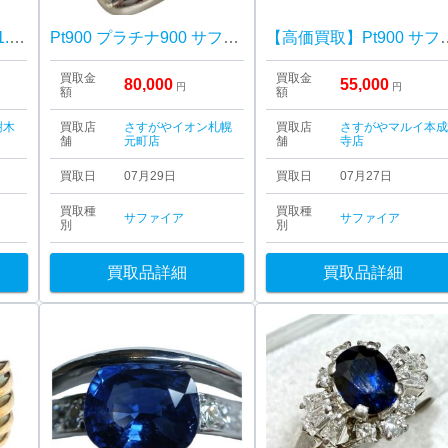
【Pm900 サファイア1.75ct リング】ハルル樹木店
Pt900 プラチナ900 サファイア メレダイヤ リング 札幌市 東区 元町
【高価買取】Pt90
買取金
買取金
80,000
55,000
円
円
額
額
樹木
買取店
さすがやイオン札幌
買取店
さすがやマルイ本
舗
元町店
舗
寺店
買取日
07月29日
買取日
07月27日
買取種
買取種
サファイア
サファイア
別
別
買取品詳細
買取品詳細