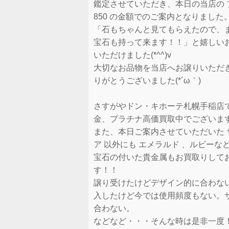
鑑定させていただき、本日の当店の 
850 の金額でのご案内となりました
「石もちゃんと見てもらえたので、
宝石も持って来ます！！」と嬉しい
いただけました(*^^)v
大切なお品物を当店へお譲りいただ
りがとうございました(*´ω｀)
さすがやドン・キホーテ札幌手稲店
金、プラチナ高価買取中でございま
また、本日ご案内させていただいた 
ア 以外にも エメラルド 、ルビーな
宝石の付いた貴金属もお買取りして
す！！
譲り受けたけどデザイン的に合わな
入したけど今では使用頻度もない。
合わない。
などなど・・・そんな時は是非一度