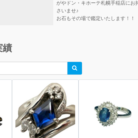
がやドン・キホーテ札幌手稲店にお
さいませ♪
お石もその場で鑑定いたします！！
実績
Search