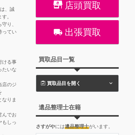
店頭買取
葉は、誠
ます。
ら守り、
出張買取
持ってい
買取品目一覧
付ける事
ったいな
買取品目を開く
当店のジ
を
となりま
遺品整理士在籍
営んでお
ヤもしっ
さすがや
には
遺品整理士
がいます。