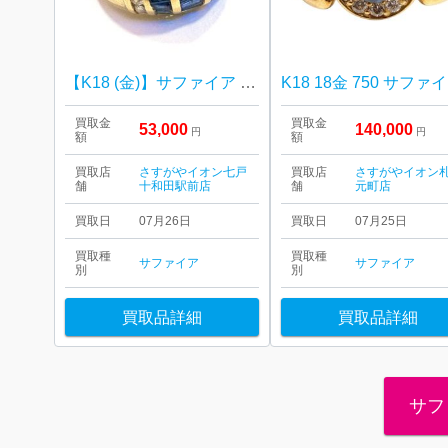
【K18 (金)】サファイア / メレダイヤ / リング
K
買取金
買取金
53,000
140,000
円
円
額
額
買取店
さすがやイオン七戸
買取店
さすがやイオン
舗
十和田駅前店
舗
元町店
買取日
07月26日
買取日
07月25日
買取種
買取種
サファイア
サファイア
別
別
買取品詳細
買取品詳細
サフ