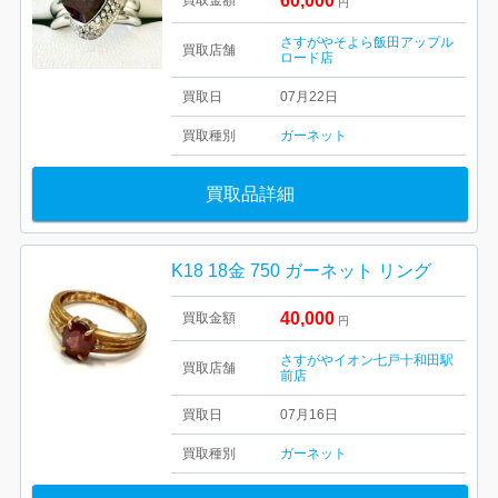
60,000
買取金額
円
さすがやそよら飯田アップル
買取店舗
ロード店
買取日
07月22日
買取種別
ガーネット
買取品詳細
K18 18金 750 ガーネット リング
40,000
買取金額
円
さすがやイオン七戸十和田駅
買取店舗
前店
買取日
07月16日
買取種別
ガーネット