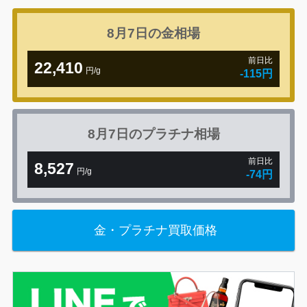
8月7日の
金相場
前日比
22,410
円/g
-115円
8月7日の
プラチナ相場
前日比
8,527
円/g
-74円
金・プラチナ買取価格