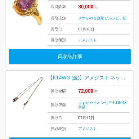
30,000
買取金額
円
買取店舗
さすがや青森駅ビルラビナ店
買取日
07月18日
買取種別
アメジスト
買取品詳細
【K14WG (金)】アメジスト ネックレス
72,000
買取金額
円
さすがやイオン七戸十和田駅
買取店舗
前店
買取日
07月17日
買取種別
アメジスト