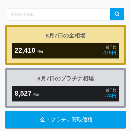
Search
Search
for:
8月7日の
金相場
前日比
22,410
円/g
-115円
8月7日の
プラチナ相場
前日比
8,527
円/g
-74円
金・プラチナ買取価格