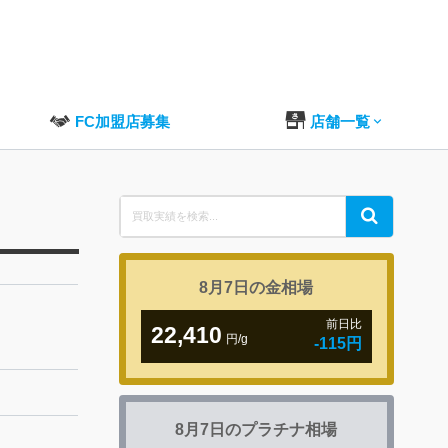
FC加盟店募集
店舗一覧
Search
Search
for:
8月7日の
金相場
前日比
22,410
円/g
-115円
8月7日の
プラチナ相場