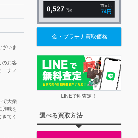
前日比
8,527
円/g
-74円
金・プラチナ買取価格
ございま
しのお客
金 サフ
。
LINEで即査定！
シで大桑
に興味を
選べる買取方法
てきてく