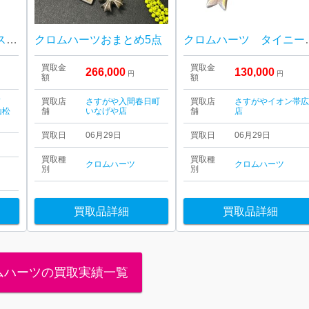
クロムハーツネックレス（ギャランティカード付き）
クロムハーツおまとめ5点
クロムハー
買取金
買取金
266,000
130,000
円
円
額
額
ド
買取店
さすがや入間春日町
買取店
さすがやイオン帯
山松
舗
いなげや店
舗
店
買取日
06月29日
買取日
06月29日
買取種
買取種
クロムハーツ
クロムハーツ
別
別
買取品詳細
買取品詳細
ムハーツの買取実績一覧