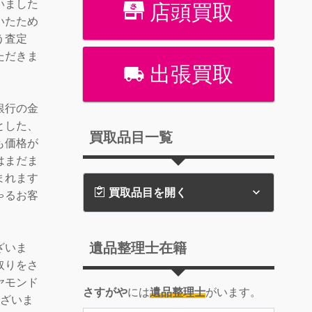
いました
店頭買取
いたため
う査定
ただきま
出張買取
銀行の金
とした、
買取品目一覧
も価格が
はまだま
まれます
買取品目を開く
ゃるお客
遺品整理士在籍
ざいま
取りをさ
ヤモンド
さすがや
には
遺品整理士
がいます。
ございま