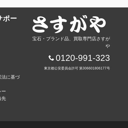
サポー
宝石・ブランド品、買取専門店さすが
や
0120-991-323
東京都公安委員会許可 第306601806177号
業法に基づ
シー
絡先