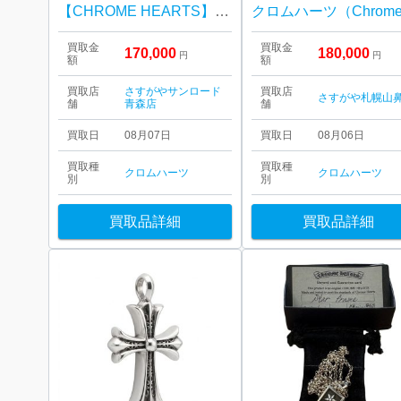
【CHROME HEARTS】クロムハーツ・ラージダガー・ペンダントトップ・ブランドアクセサリー
買取金
買取金
170,000
180,000
円
円
額
額
買取店
さすがやサンロード
買取店
さすがや札幌山
舗
青森店
舗
買取日
08月07日
買取日
08月06日
買取種
買取種
クロムハーツ
クロムハーツ
別
別
買取品詳細
買取品詳細