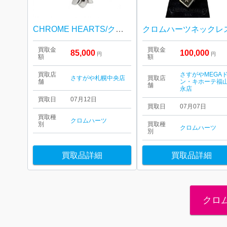
CHROME HEARTS/クロムハーツ ラージCHクロス ペンダントトップ
買取金
買取金
85,000
100,000
円
円
額
額
買取店
さすがやMEGA
さすがや札幌中央店
買取店
舗
ン・キホーテ福
舗
永店
買取日
07月12日
買取日
07月07日
買取種
クロムハーツ
別
買取種
クロムハーツ
別
買取品詳細
買取品詳細
クロ