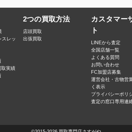
2つの買取方法
カスタマー
ト
績
店頭買取
レスレッ
出張買取
LINEから査定
全国店舗一覧
よくある質問
績
お問い合わせ
買取実績
FC加盟店募集
績
運営会社・古物営
く表示
プライバシーポリ
査定の窓口専用連
©2015-2026
買取専門店さすがや