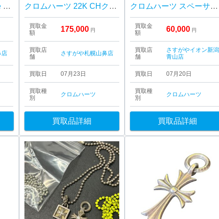
クロムハーツ（Chrome Hearts） 3PC ガンスリンガー レザーベルト
クロムハーツ 22K CHクロス ベビーファクト チャーム
クロムハーツ スペーサー6mmバングル SV925
買取金
買取金
175,000
60,000
円
円
額
額
買取店
買取店
さすがやイオン新
鼻店
さすがや札幌山鼻店
舗
舗
青山店
買取日
07月23日
買取日
07月20日
買取種
買取種
クロムハーツ
クロムハーツ
別
別
買取品詳細
買取品詳細