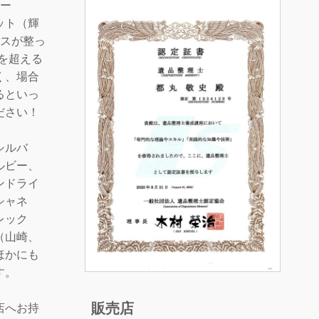
ラー
ット（輝
ンスが整っ
tを超える
く、場合
るといっ
ださい！
シルバ
ルビー、
ンドライ
シャネ
レック
（山崎、
ほかにも
す。
販売店
店へお持