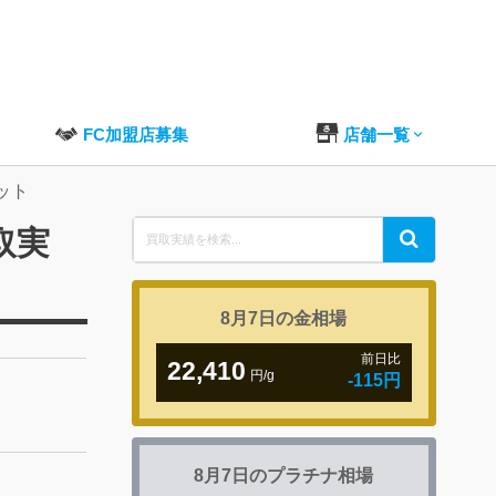
FC加盟店募集
店舗一覧
ット
Search
取実
Search
for:
8月7日の
金相場
前日比
22,410
円/g
-115円
8月7日の
プラチナ相場