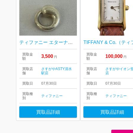
ティファニー エターナル サークル
買取金
買取金
3,500
100,000
円
円
額
額
買取店
さすがやASTY清水
買取店
さすがやイオン
舗
駅店
舗
店
買取日
07月30日
買取日
07月30日
買取種
買取種
ティファニー
ティファニー
別
別
買取品詳細
買取品詳細