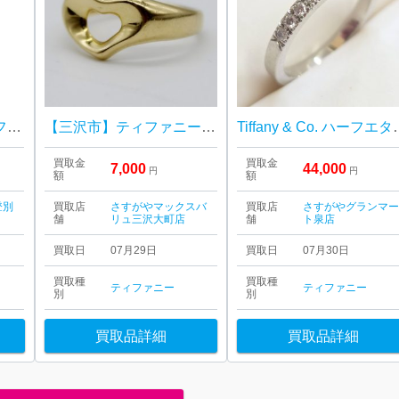
TIFFANY & Co.（ティファニー）時計 K18 18金 レクタンギュラー
【三沢市】ティファニー オープンハートリング をお買取り致しました！
Tiffany & 
買取金
買取金
7,000
44,000
円
円
額
額
登別
買取店
さすがやマックスバ
買取店
さすがやグランマ
舗
リュ三沢大町店
舗
ト泉店
買取日
07月29日
買取日
07月30日
買取種
買取種
ティファニー
ティファニー
別
別
買取品詳細
買取品詳細