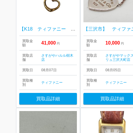
【K18 ティファニー オープンハート】ハルル樹木店
買取金
買取金
41,000
10,000
円
円
額
額
買取店
さすがやハルル樹木
買取店
さすがやマック
舗
店
舗
リュ三沢大町店
買取日
08月07日
買取日
08月05日
買取種
買取種
ティファニー
ティファニー
別
別
買取品詳細
買取品詳細