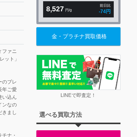
前日比
8,527
円/g
-74円
金・プラチナ買取価格
ィファニ
スレット」
ーのブレ
長年ご愛
LINEで即査定！
使い込ん
インなの
だきまし
選べる買取方法
ラチナ・