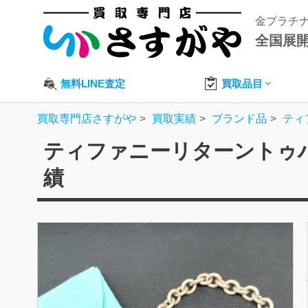
金プラチ
全国展
無料LINE査定
買取品目
買取専門店さすがや
買取実績
ブランド品
ティ
ティファニーリターントゥハ
績