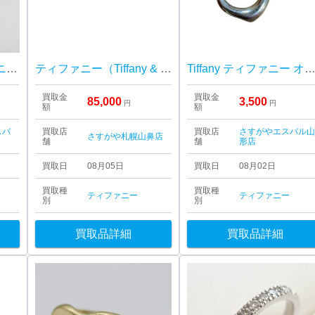
【三沢市】 ティファニー リターントゥハート ネックレス をお買取り致しました！
ティファニー（Tiffany & Co.） エルサ・ペレッティ メッシュ リング
Tiffany ティファニー オープンハート ネックレス シ
買取金
買取金
85,000
3,500
円
円
額
額
スバ
買取店
買取店
さすがやエスパル
さすがや札幌山鼻店
舗
舗
形店
買取日
08月05日
買取日
08月02日
買取種
買取種
ティファニー
ティファニー
別
別
買取品詳細
買取品詳細