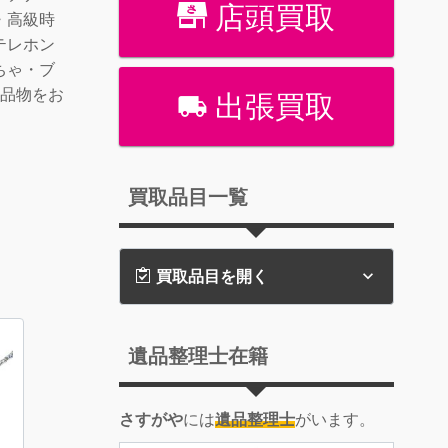
店頭買取
・高級時
テレホン
ちゃ・ブ
お品物をお
出張買取
買取品目一覧
買取品目を開く
遺品整理士在籍
さすがや
には
遺品整理士
がいます。