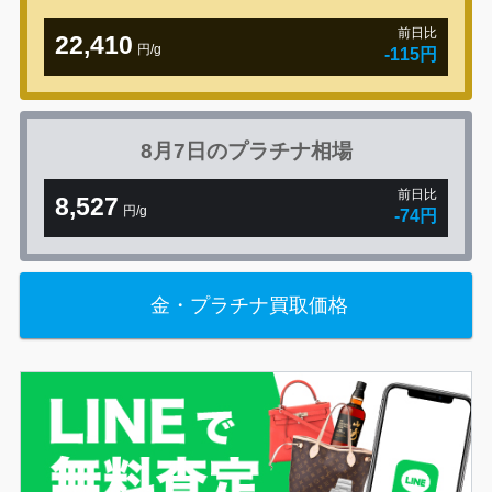
前日比
22,410
円/g
-115円
8月7日の
プラチナ相場
前日比
8,527
円/g
-74円
金・プラチナ買取価格