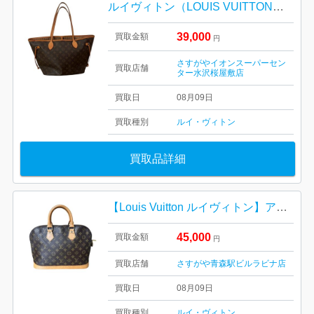
ルイヴィトン（LOUIS VUITTON）モノグラム ネヴァーフルMM
39,000
買取金額
円
さすがやイオンスーパーセン
買取店舗
ター水沢桜屋敷店
買取日
08月09日
買取種別
ルイ・ヴィトン
買取品詳細
【Louis Vuitton ルイヴィトン】アルマ・モノグラム・ミニバック・メンズ・レディース
45,000
買取金額
円
買取店舗
さすがや青森駅ビルラビナ店
買取日
08月09日
買取種別
ルイ・ヴィトン