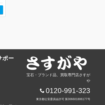
サポー
宝石・ブランド品、買取専門店さすが
や
0120-991-323
東京都公安委員会許可 第306601806177号