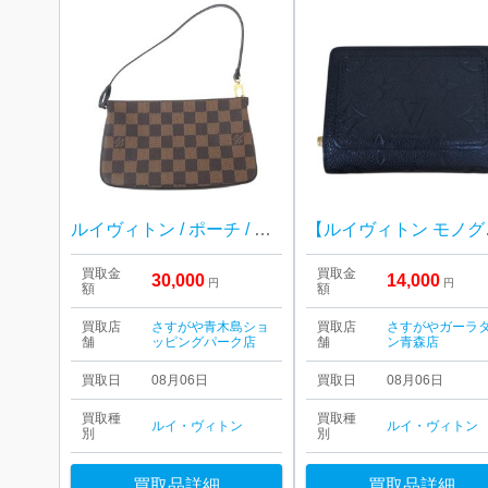
ルイヴィトン / ポーチ / ダミエ
【ルイヴィ
買取金
買取金
30,000
14,000
円
円
額
額
買取店
さすがや青木島ショ
買取店
さすがやガーラ
舗
ッピングパーク店
舗
ン青森店
買取日
08月06日
買取日
08月06日
買取種
買取種
ルイ・ヴィトン
ルイ・ヴィトン
別
別
買取品詳細
買取品詳細