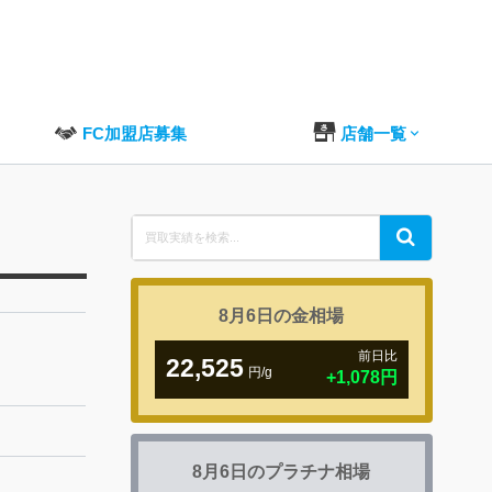
FC加盟店募集
店舗一覧
Search
Search
for:
8月6日の
金相場
前日比
22,525
円/g
+1,078円
8月6日の
プラチナ相場