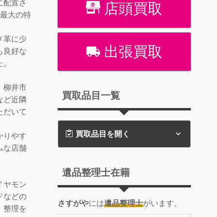
に配置さ
店頭買取
が最大の特
メ革に少
出張買取
も良好な
た。
、柳井市
買取品目一覧
など近隣
ただいて
買取品目を開く
かりやす
ムな店舗
遺品整理士在籍
イヤモン
ドなどの
さすがや
には
遺品整理士
がいます。
、整理を