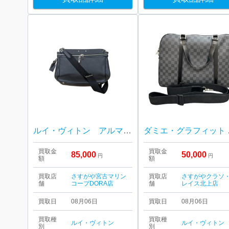
ルイ・ヴィトン アルマンド メッセンジャー M42684
ダミエ・グラフィ
買取金
買取金
85,000
50,000
円
円
額
額
買取店
さすがや宮古マリン
買取店
さすがやクラソ
舗
コープDORA店
舗
レイス北上店
買取日
08月06日
買取日
08月06日
買取種
買取種
ルイ・ヴィトン
ルイ・ヴィトン
別
別