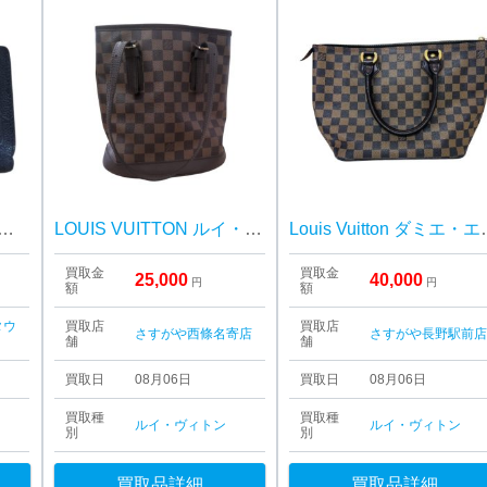
トン モノグラム・アンプラント ポルトフォイユ・クレア】
LOUIS VUITTON ルイ・ヴィトン ダミエ マレ N42240
Louis Vuitto
買取金
買取金
25,000
40,000
円
円
額
額
タウ
買取店
買取店
さすがや西條名寄店
さすがや長野駅前
舗
舗
買取日
08月06日
買取日
08月06日
買取種
買取種
ルイ・ヴィトン
ルイ・ヴィトン
別
別
買取品詳細
買取品詳細