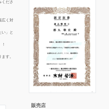
みくださ
幅広く対
たい」と
！！
ります。
販売店