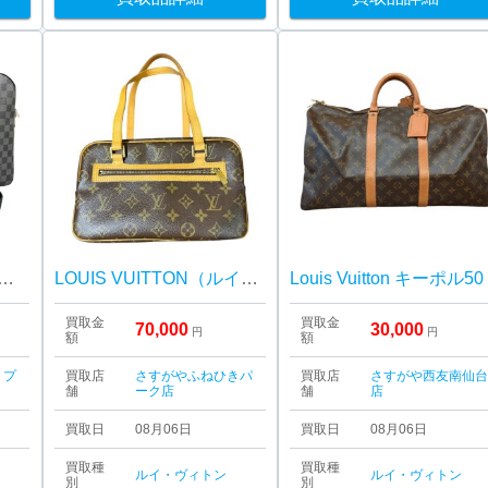
ット ポルト ドキュマン・ヴォワヤージュ 2WAYブリーフケースをお買取りいたしました！
LOUIS VUITTON（ルイ・ヴィトン） シテMM モノグラム M51182
Louis Vuitton キーポル50
買取金
買取金
70,000
30,000
円
円
額
額
・プ
買取店
さすがやふねひきパ
買取店
さすがや西友南仙
舗
ーク店
舗
店
買取日
08月06日
買取日
08月06日
買取種
買取種
ルイ・ヴィトン
ルイ・ヴィトン
別
別