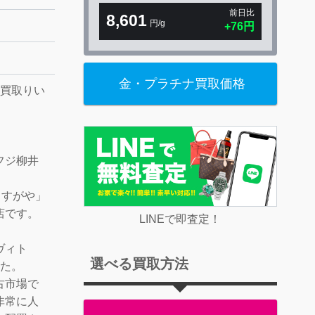
前日比
8,601
円/g
+76円
金・プラチナ買取価格
お買取りい
フジ柳井
さすがや」
店です。
LINEで即査定！
ヴィト
選べる買取方法
した。
古市場で
非常に人