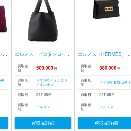
Hermès エルメス ベアンスフレ アリゲーター 財布
エルメス ピコタンロック22
エルメス（HERMES） ピアノ 
買取金
買取金
500,000
380,000
円
円
額
額
小樽
買取店
さすがやイオンスタ
買取店
さすがや札幌山鼻
舗
イル山王店
舗
買取日
08月05日
買取日
08月05日
買取種
買取種
エルメス
エルメス
別
別
買取品詳細
買取品詳細