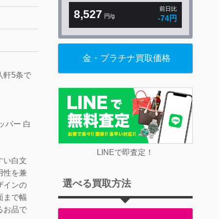
前日比
8,527
円/g
-74円
金・プラチナ買取価格
八軒5条で
ッパー 白
LINEで即査定！
すい白文
用性を兼
選べる買取方法
ザインの
面まで幅
るお品で