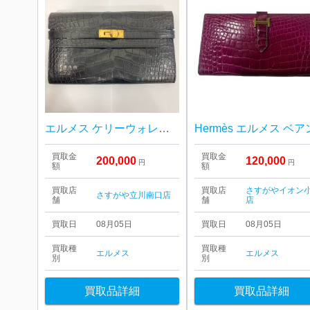
エルメス ケリーウォレット
買取金
買取金
200,000
120,000
円
円
額
額
買取店
買取店
さすがやイオン
さすがや立川南口店
舗
舗
店
買取日
08月05日
買取日
08月05日
買取種
買取種
エルメス
エルメス
別
別
買取品詳細
買取品詳細