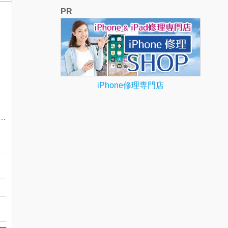
PR
iPhone修理専門店
 エルメス minipopH ネックレス
広