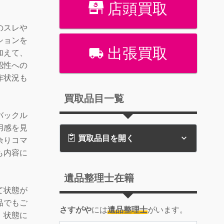
店頭買取
のスレや
ションを
出張買取
加えて、
認性への
作状況も
買取品目一覧
バックル
用感を見
買取品目を開く
余りコマ
も内容に
遺品整理士在籍
て状態が
品でもご
さすがや
には
遺品整理士
がいます。
。状態に