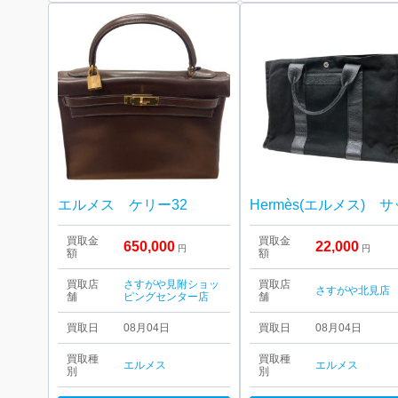
エルメス ケリー32
買取金
買取金
650,000
22,000
円
円
額
額
買取店
さすがや見附ショッ
買取店
さすがや北見店
舗
ピングセンター店
舗
買取日
08月04日
買取日
08月04日
買取種
買取種
エルメス
エルメス
別
別