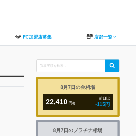
FC加盟店募集
店舗一覧
Search
Search
for:
8月7日の
金相場
前日比
22,410
円/g
-115円
8月7日の
プラチナ相場