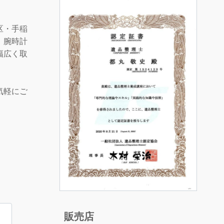
区・手稲
。腕時計
幅広く取
気軽にご
販売店