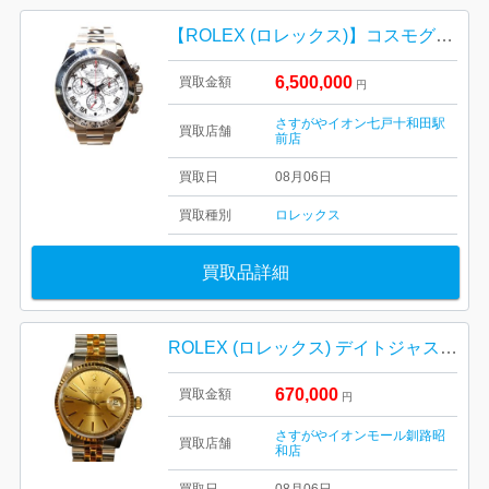
【ROLEX (ロレックス)】コスモグラフ デイトナ / メテオライト文字盤 / Ref.116509
6,500,000
買取金額
円
さすがやイオン七戸十和田駅
買取店舗
前店
買取日
08月06日
買取種別
ロレックス
買取品詳細
ROLEX (ロレックス) デイトジャスト Ref.16233 腕時計
670,000
買取金額
円
さすがやイオンモール釧路昭
買取店舗
和店