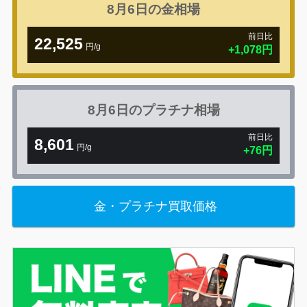
8月6日の
金相場
前日比
22,525
円/g
+1,078円
8月6日の
プラチナ相場
前日比
8,601
円/g
+76円
金・プラチナ買取価格