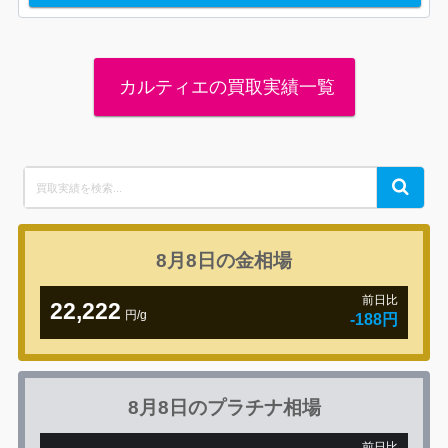
カルティエの買取実績一覧
Search
Search
for:
8月8日の
金相場
前日比
22,222
円/g
-188円
8月8日の
プラチナ相場
前日比