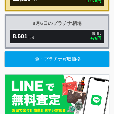
+1,078円
8月6日の
プラチナ相場
前日比
8,601
円/g
+76円
金・プラチナ買取価格