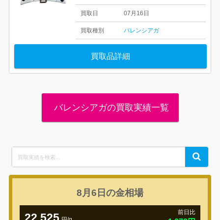
買取日
07月16日
買取種別
バレンシアガ
買取品詳細
バレンシアガの買取実績一覧
Search
Search
for:
8月6日の
金相場
前日比
22,525
円/g