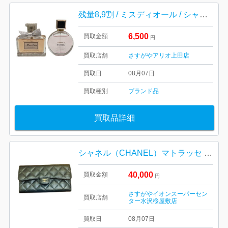
残量8,9割 / ミスディオール / シャネル / 35ml / 50ml 香水
6,500
買取金額
円
買取店舗
さすがやアリオ上田店
買取日
08月07日
買取種別
ブランド品
買取品詳細
シャネル（CHANEL）マトラッセ キャビアスキン フラップ長財布（長財布）
40,000
買取金額
円
さすがやイオンスーパーセン
買取店舗
ター水沢桜屋敷店
買取日
08月07日