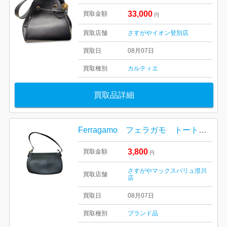
33,000
買取金額
円
買取店舗
さすがやイオン登別店
買取日
08月07日
買取種別
カルティエ
買取品詳細
Ferragamo フェラガモ トートバック レザー ワンショルダーバッグ
3,800
買取金額
円
さすがやマックスバリュ澄川
買取店舗
店
買取日
08月07日
買取種別
ブランド品