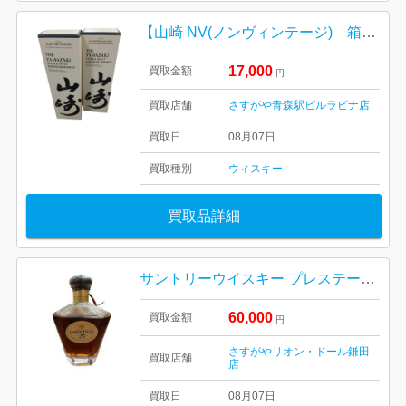
【山崎 NV(ノンヴィンテージ) 箱有り完備/お酒・ジャパニーズウイスキー・40度・700ml・ホログラム付き】
17,000
買取金額
円
買取店舗
さすがや青森駅ビルラビナ店
買取日
08月07日
買取種別
ウィスキー
買取品詳細
サントリーウイスキー プレステージ 25年
60,000
買取金額
円
さすがやリオン・ドール鎌田
買取店舗
店
買取日
08月07日