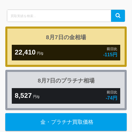
Search
Search
for:
8月7日の
金相場
前日比
22,410
円/g
-115円
8月7日の
プラチナ相場
前日比
8,527
円/g
-74円
金・プラチナ買取価格