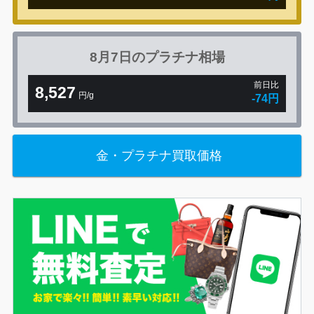
8月7日の
プラチナ相場
前日比
8,527
円/g
-74円
金・プラチナ買取価格