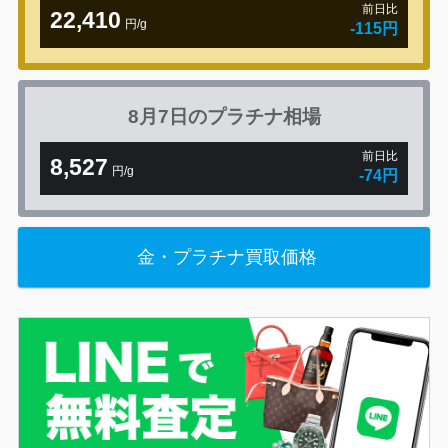
前日比
22,410
円/g
-115円
8月7日の
プラチナ相場
前日比
8,527
円/g
-74円
金・プラチナ買取価格