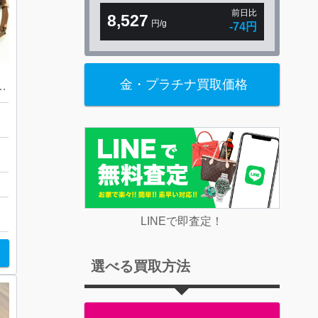
前日比
8,527
円/g
-74円
金・プラチナ買取価格
・ヴィトン キーポルバンドリエール モノグラム
ホ
LINEで即査定！
選べる買取方法