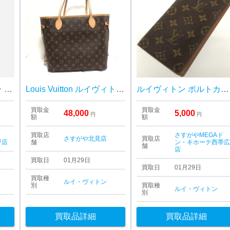
LOUIS VUITTON ルイ・ヴィトン アヴェニュー ダミエグラフィット
Louis Vuitton ルイヴィトン ネバーフル
ルイヴィトン ポルトカルトクレディ 長財布
買取金
買取金
48,000
5,000
円
円
額
額
ド
買取店
さすがやMEGAド
さすがや北見店
買取店
野店
舗
ン・キホーテ西帯
舗
店
買取日
01月29日
買取日
01月29日
買取種
ルイ・ヴィトン
別
買取種
ルイ・ヴィトン
別
買取品詳細
買取品詳細