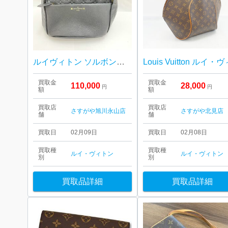
ルイヴィトン ソルボンヌ リュックサック
買取金
買取金
110,000
28,000
円
円
額
額
買取店
買取店
さすがや旭川永山店
さすがや北見店
舗
舗
買取日
02月09日
買取日
02月08日
買取種
買取種
ルイ・ヴィトン
ルイ・ヴィトン
別
別
買取品詳細
買取品詳細