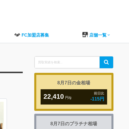
FC加盟店募集
店舗一覧
Search
Search
for:
8月7日の
金相場
前日比
22,410
円/g
-115円
8月7日の
プラチナ相場