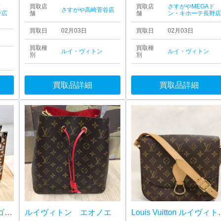
ド
買取店
買取店
さすがやMEGAド
さすがや高崎菅谷店
帯広
舗
舗
ン・キホーテ長野
買取日
02月03日
買取日
02月03日
買取種
買取種
ルイ・ヴィトン
ルイ・ヴィトン
別
別
買取品詳細
買取品詳細
ルイヴィトン オンザゴー GM
ルイヴィトン エオノエ
Louis Vui