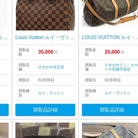
Louis Vuitton ルイ・ヴィトン エリプス
Louis Vuitton ルイ・ヴィトン ダミエ スピーディ25
LOUIS VUITTON ルイ
買取金
買取金
35,000
25,000
円
円
額
額
買取店
買取店
さすがやドン・キ
さすがや北見店
舗
舗
ーテ札幌手稲店
買取日
02月06日
買取日
02月06日
買取種
買取種
ルイ・ヴィトン
ルイ・ヴィトン
別
別
買取品詳細
買取品詳細