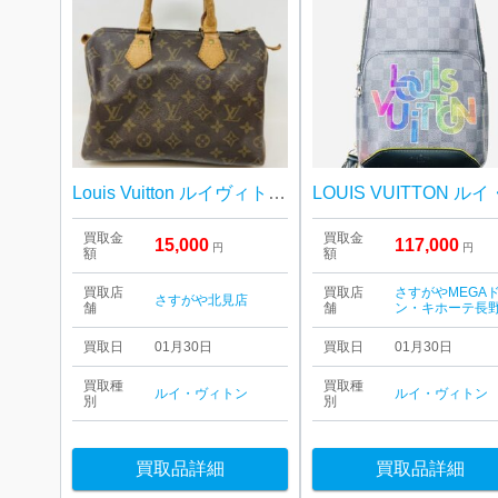
Louis Vuitton ルイヴィトン スピーディ
買取金
買取金
15,000
117,000
円
円
額
額
買取店
買取店
さすがやMEGA
さすがや北見店
舗
舗
ン・キホーテ長
買取日
01月30日
買取日
01月30日
買取種
買取種
ルイ・ヴィトン
ルイ・ヴィトン
別
別
買取品詳細
買取品詳細