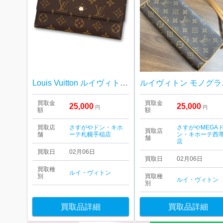
Louis Vuitton ルイヴィトン ポルトフォイユ・サラ
ルイヴ
買取金
買取金
25,000
25,000
円
円
額
額
買取店
さすがやドン・キホ
さすがやMEGA
買取店
舗
ーテ札幌手稲店
ン・キホーテ西
舗
店
買取日
02月06日
買取日
02月06日
買取種
ルイ・ヴィトン
別
買取種
ルイ・ヴィトン
別
買取品詳細
買取品詳細