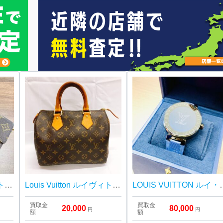
Louis Vuitton ルイヴィトン 財布 ポルトモネクレディ
Louis Vuitton ルイヴィトン スピーディー25 モノグラム ハンドバッグ
LOUIS VUITTON ルイ・
買取金
買取金
20,000
80,000
円
円
額
額