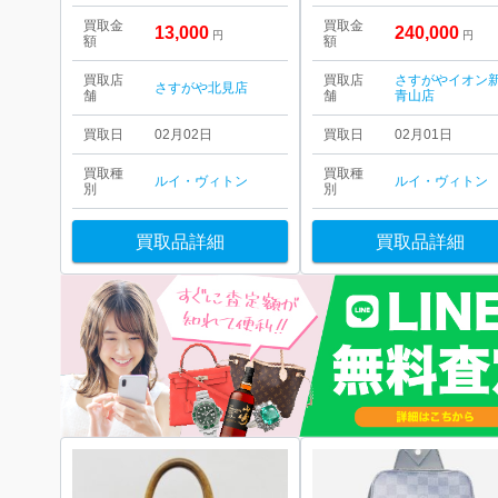
買取金
買取金
13,000
240,000
円
円
額
額
買取店
買取店
さすがやイオン
さすがや北見店
舗
舗
青山店
買取日
02月02日
買取日
02月01日
買取種
買取種
ルイ・ヴィトン
ルイ・ヴィトン
別
別
買取品詳細
買取品詳細