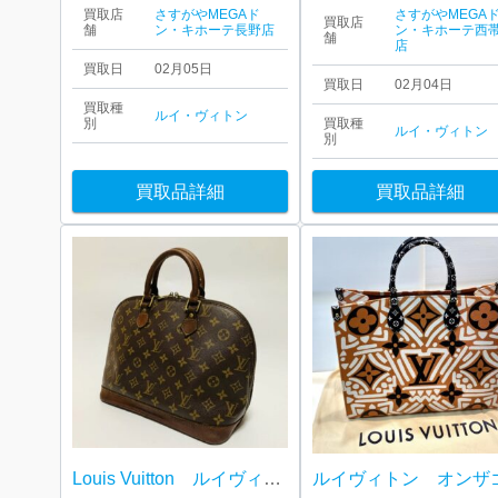
買取店
さすがやMEGAド
さすがやMEGA
買取店
舗
ン・キホーテ長野店
ン・キホーテ西
舗
店
買取日
02月05日
買取日
02月04日
買取種
ルイ・ヴィトン
別
買取種
ルイ・ヴィトン
別
買取品詳細
買取品詳細
Louis Vuitton ルイヴィトン アルマ