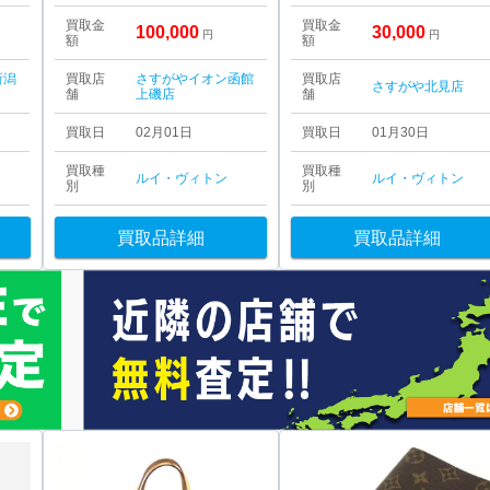
買取金
買取金
100,000
30,000
円
円
額
額
新潟
買取店
さすがやイオン函館
買取店
さすがや北見店
舗
上磯店
舗
買取日
02月01日
買取日
01月30日
買取種
買取種
ルイ・ヴィトン
ルイ・ヴィトン
別
別
買取品詳細
買取品詳細