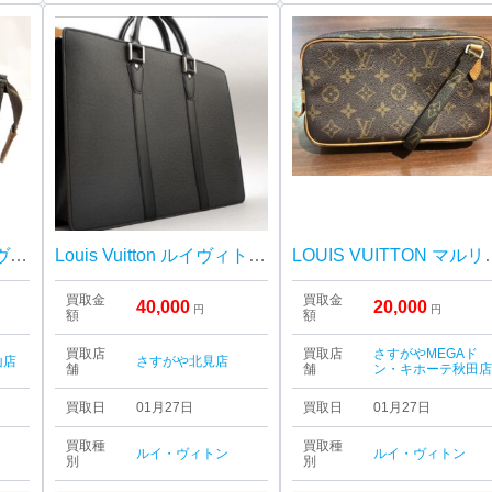
LOUIS VUITTON(ルイヴィトン) モノグラム ポッシュトワレット15
Louis Vuitton ルイヴィトン タイガ ポルトドキュマン
LOUIS VUITT
買取金
買取金
40,000
20,000
円
円
額
額
買取店
買取店
さすがやMEGAド
山店
さすがや北見店
舗
舗
ン・キホーテ秋田
買取日
01月27日
買取日
01月27日
買取種
買取種
ルイ・ヴィトン
ルイ・ヴィトン
別
別