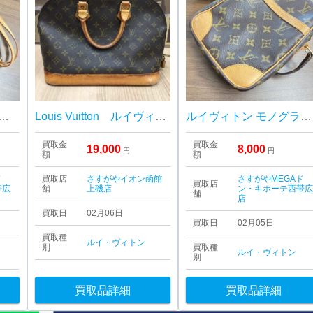
ィトン モノグラム ポシェットツインGM
Louis Vuitton ルイヴィトン アルマ
ルイヴィトン モノグラム ダヌーブ
買取金
買取金
19,000
8,000
円
円
額
額
ド
買取店
さすがやイオン函館
さすがやMEGAド
買取店
帯広
舗
上磯店
ン・キホーテ西帯
舗
店
買取日
02月06日
買取日
02月05日
買取種
ルイ・ヴィトン
別
買取種
ルイ・ヴィトン
別
買取品詳細
買取品詳細