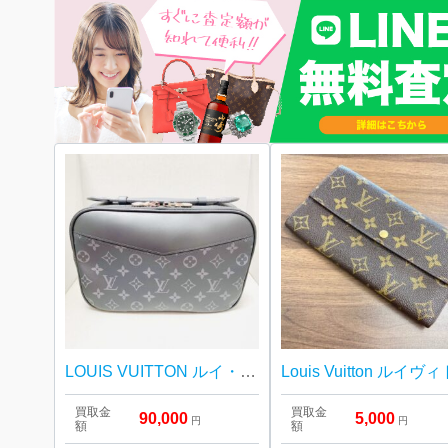
LOUIS VUITTON ルイ・ヴィトン バムバッグ モノグラム エクリプス ボディバッグ
買取金
買取金
90,000
5,000
円
円
額
額