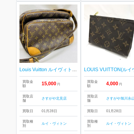
Louis Vuitton ルイヴィトン ナイル
買取金
買取金
15,000
4,000
円
円
額
額
買取店
買取店
さすがや北見店
さすがや旭川永
舗
舗
買取日
01月28日
買取日
01月28日
買取種
買取種
ルイ・ヴィトン
ルイ・ヴィトン
別
別